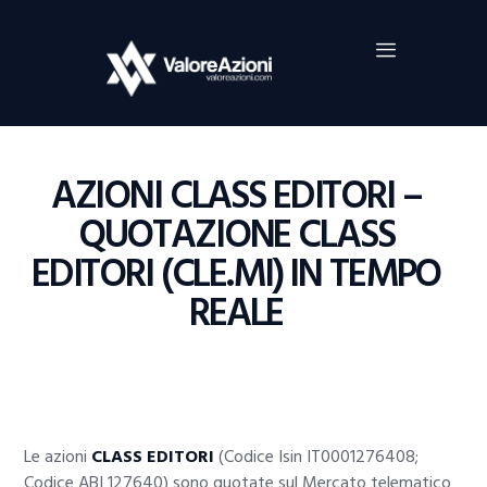
Home
Investimenti
Borsa
BROKER TRADING
AZIONI CLASS EDITORI –
Guide Al Trading
QUOTAZIONE CLASS
Criptovalute
EDITORI (CLE.MI) IN TEMPO
REALE
Le azioni
CLASS EDITORI
(Codice Isin IT0001276408;
Codice ABI 127640) sono quotate sul Mercato telematico