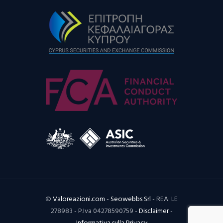
©
Valoreazioni.com
-
Seowebbs Srl
- REA: LE
278983 - P.Iva 04278590759 -
Disclaimer
-
Informativa sulla Privacy