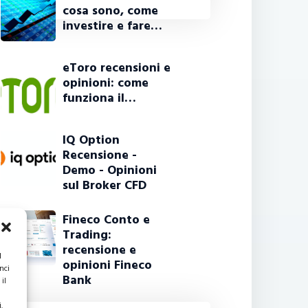
cosa sono, come
investire e fare…
eToro recensioni e
opinioni: come
funziona il…
IQ Option
Recensione -
Demo - Opinioni
sul Broker CFD
Fineco Conto e
Trading:
recensione e
l
opinioni Fineco
nci
Bank
il
.