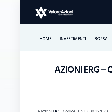
HOME
INVESTIMENTI
BORSA
AZIONI ERG – 
Le azioni
ERG
(Codice Isin IT0001157020; 