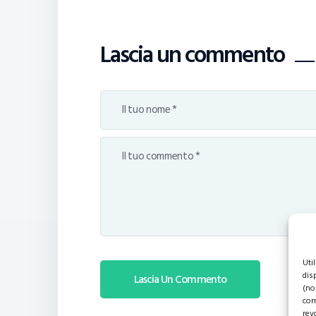
Lascia un commento
Uti
dis
(no
com
rev