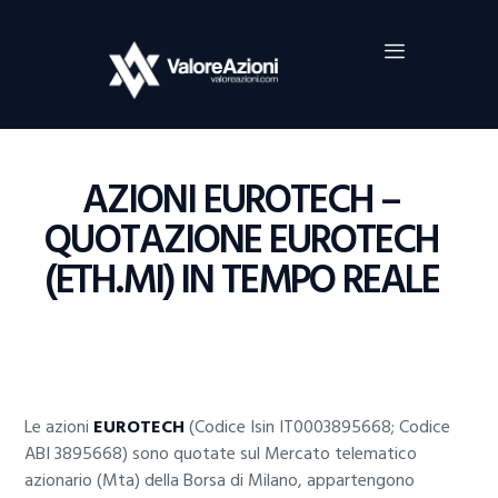
Home
Investimenti
Borsa
BROKER TRADING
AZIONI EUROTECH –
Guide Al Trading
QUOTAZIONE EUROTECH
Criptovalute
(ETH.MI) IN TEMPO REALE
Le azioni
EUROTECH
(Codice Isin IT0003895668; Codice
ABI 3895668) sono quotate sul Mercato telematico
azionario (Mta) della Borsa di Milano, appartengono