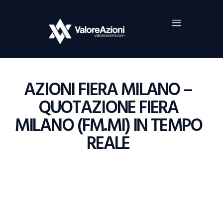
Home
Investimenti
Borsa
BROKER TRADING
AZIONI FIERA MILANO –
Guide Al Trading
QUOTAZIONE FIERA
Criptovalute
MILANO (FM.MI) IN TEMPO
REALE