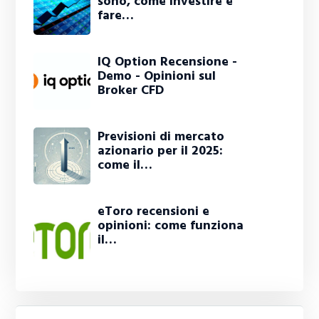
sono, come investire e
fare…
IQ Option Recensione -
Demo - Opinioni sul
Broker CFD
Previsioni di mercato
azionario per il 2025:
come il…
eToro recensioni e
opinioni: come funziona
il…