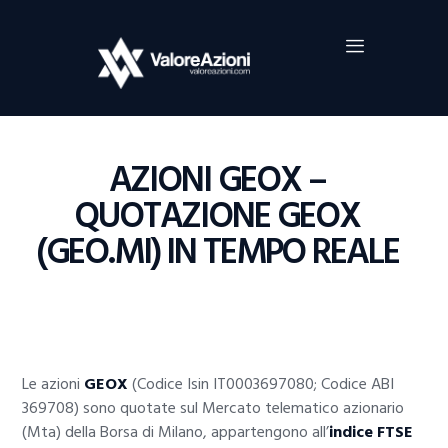
Home
Investimenti
Borsa
BROKER TRADING
AZIONI GEOX –
Guide Al Trading
QUOTAZIONE GEOX
Criptovalute
(GEO.MI) IN TEMPO REALE
Le azioni
GEOX
(Codice Isin IT0003697080; Codice ABI
369708) sono quotate sul Mercato telematico azionario
(Mta) della Borsa di Milano, appartengono all’
indice FTSE