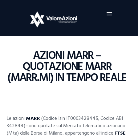
Home
Investimenti
Borsa
BROKER TRADING
AZIONI MARR –
Guide Al Trading
QUOTAZIONE MARR
Criptovalute
(MARR.MI) IN TEMPO REALE
Le azioni
MARR
(Codice Isin IT0003428445; Codice ABI
342844) sono quotate sul Mercato telematico azionario
(Mta) della Borsa di Milano, appartengono all’indice
FTSE