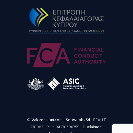
©
Valoreazioni.com
-
Seowebbs Srl
- REA: LE
278983 - P.Iva 04278590759 -
Disclaimer
-