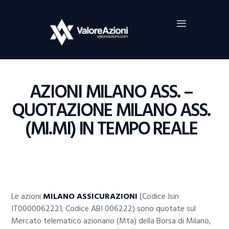
Home
Investimenti
Borsa
BROKER TRADING
AZIONI MILANO ASS. –
Guide Al Trading
QUOTAZIONE MILANO ASS.
Criptovalute
(MI.MI) IN TEMPO REALE
Le azioni
MILANO ASSICURAZIONI
(Codice Isin
IT0000062221; Codice ABI 006222) sono quotate sul
Mercato telematico azionario (Mta) della Borsa di Milano,