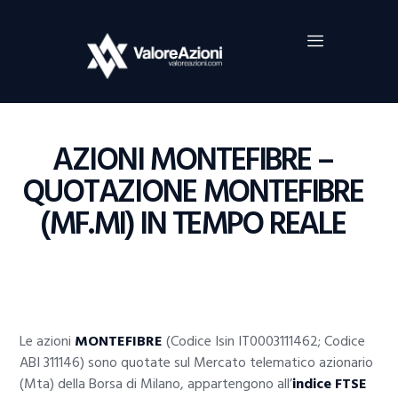
Home
Investimenti
Borsa
BROKER TRADING
AZIONI MONTEFIBRE –
Guide Al Trading
QUOTAZIONE MONTEFIBRE
Criptovalute
(MF.MI) IN TEMPO REALE
Le azioni
MONTEFIBRE
(Codice Isin IT0003111462; Codice
ABI 311146) sono quotate sul Mercato telematico azionario
(Mta) della Borsa di Milano, appartengono all’
indice FTSE