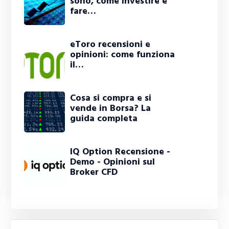
sono, come investire e
fare…
eToro recensioni e
opinioni: come funziona
il…
Cosa si compra e si
vende in Borsa? La
guida completa
IQ Option Recensione -
Demo - Opinioni sul
Broker CFD