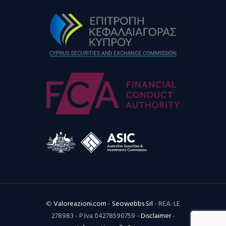
©
Valoreazioni.com
-
Seowebbs Srl
- REA: LE
278983 - P.Iva 04278590759 -
Disclaimer
-