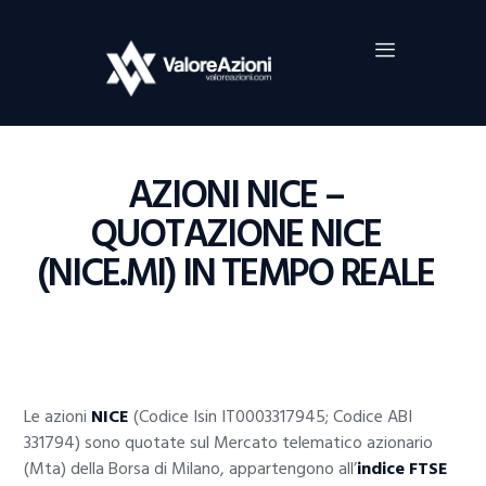
Home
Investimenti
Borsa
BROKER TRADING
AZIONI NICE –
Guide Al Trading
QUOTAZIONE NICE
Criptovalute
(NICE.MI) IN TEMPO REALE
Le azioni
NICE
(Codice Isin IT0003317945; Codice ABI
331794) sono quotate sul Mercato telematico azionario
(Mta) della Borsa di Milano, appartengono all’
indice FTSE