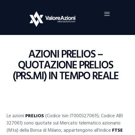
Home
Investimenti
Borsa
BROKER TRADING
AZIONI PRELIOS –
Guide Al Trading
QUOTAZIONE PRELIOS
Criptovalute
(PRS.MI) IN TEMPO REALE
Le azioni
PRELIOS
(Codice Isin IT0003270615; Codice ABI
327061) sono quotate sul Mercato telematico azionario
(Mta) della Borsa di Milano, appartengono all’indice
FTSE