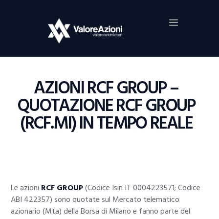
Home
Investimenti
Borsa
BROKER TRADING
AZIONI RCF GROUP –
Guide Al Trading
QUOTAZIONE RCF GROUP
Criptovalute
(RCF.MI) IN TEMPO REALE
Le azioni
RCF GROUP
(Codice Isin IT 0004223571; Codice
ABI 422357) sono quotate sul Mercato telematico
azionario (Mta) della Borsa di Milano e fanno parte del