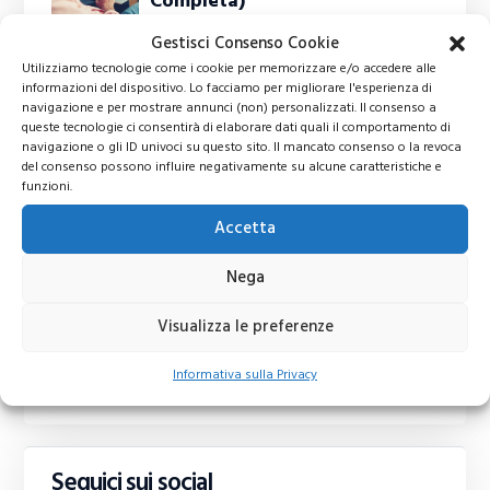
Completa)
Gestisci Consenso Cookie
IQ Option Recensione -
Utilizziamo tecnologie come i cookie per memorizzare e/o accedere alle
informazioni del dispositivo. Lo facciamo per migliorare l'esperienza di
Demo - Opinioni sul
navigazione e per mostrare annunci (non) personalizzati. Il consenso a
Broker CFD
queste tecnologie ci consentirà di elaborare dati quali il comportamento di
navigazione o gli ID univoci su questo sito. Il mancato consenso o la revoca
del consenso possono influire negativamente su alcune caratteristiche e
Come investire in azioni
funzioni.
a basse commissioni:…
Accetta
Nega
Cosa si compra e si
vende in Borsa? La
Visualizza le preferenze
guida completa
Informativa sulla Privacy
Seguici sui social