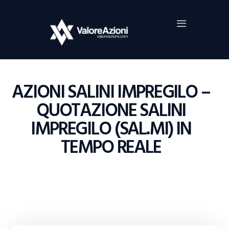
Home
Investimenti
Borsa
BROKER TRADING
AZIONI SALINI IMPREGILO –
Guide Al Trading
QUOTAZIONE SALINI
Criptovalute
IMPREGILO (SAL.MI) IN
TEMPO REALE