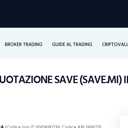
Home
Investimenti
Borsa
BROKER TRADING
GUIDE AL TRADING
CRIPTOVAL
BROKER TRADING
Guide Al Trading
QUOTAZIONE SAVE (SAVE.MI) 
Criptovalute
IA
(Codice Isin IT 0001490736; Codice ABI 149073)