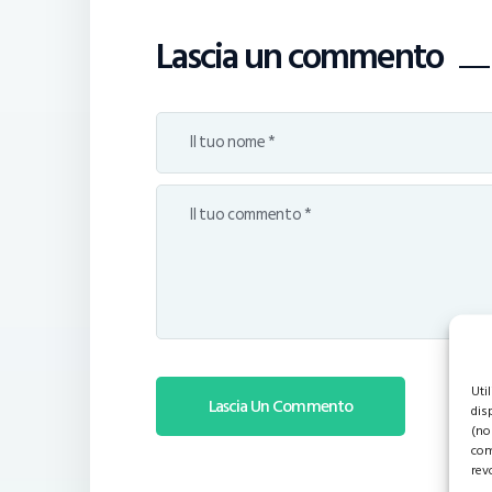
Lascia un commento
Uti
dis
(no
com
rev