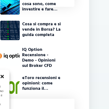
cosa sono, come
investire e fare…
Cosa si compra e si
vende in Borsa? La
guida completa
IQ Option
Recensione -
Demo - Opinioni
sul Broker CFD
eToro recensioni e
opinioni: come
l
funziona il…
nci
il
.