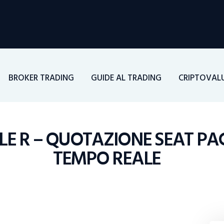
Home
Investimenti
Borsa
BROKER TRADING
GUIDE AL TRADING
CRIPTOVAL
BROKER TRADING
Guide Al Trading
LE R – QUOTAZIONE SEAT PAG 
TEMPO REALE
Criptovalute