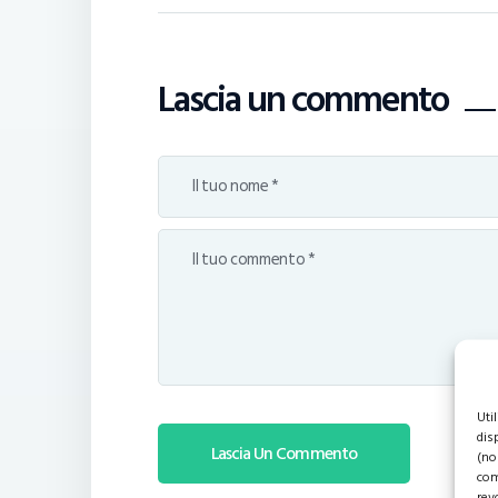
Lascia un commento
Uti
dis
(no
com
rev