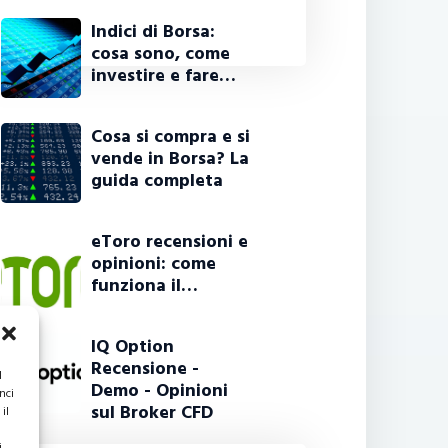
Indici di Borsa:
cosa sono, come
investire e fare…
Cosa si compra e si
vende in Borsa? La
guida completa
eToro recensioni e
opinioni: come
funziona il…
IQ Option
Recensione -
l
Demo - Opinioni
nci
sul Broker CFD
il
.