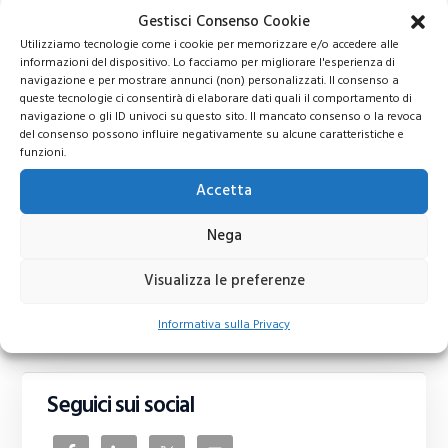
Gestisci Consenso Cookie
IQ Option Recensione -
Utilizziamo tecnologie come i cookie per memorizzare e/o accedere alle
Demo - Opinioni sul
informazioni del dispositivo. Lo facciamo per migliorare l'esperienza di
Broker CFD
navigazione e per mostrare annunci (non) personalizzati. Il consenso a
queste tecnologie ci consentirà di elaborare dati quali il comportamento di
navigazione o gli ID univoci su questo sito. Il mancato consenso o la revoca
Come investire in azioni
del consenso possono influire negativamente su alcune caratteristiche e
a basse commissioni:…
funzioni.
Accetta
Nega
Cosa si compra e si
vende in Borsa? La
guida completa
Visualizza le preferenze
Informativa sulla Privacy
Seguici sui social