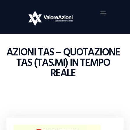
Home
Investimenti
Borsa
BROKER TRADING
AZIONI TAS – QUOTAZIONE
Guide Al Trading
TAS (TAS.MI) IN TEMPO
Criptovalute
REALE