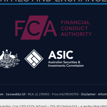
com
-
Seowebbs Srl
- REA: LE 278983 - P.Iva 04278590759 -
Disclaimer
-
Inform
 a rischio, Con i CFD il 52% (eToro) – 72% (IQ Option EU) – e anche oltre (altri