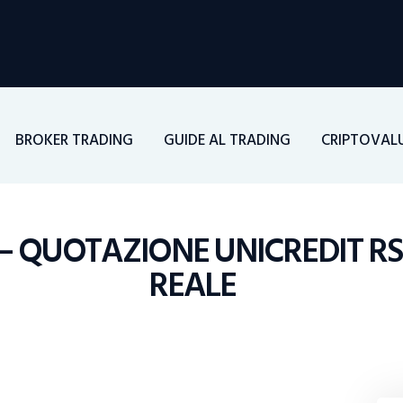
Home
Investimenti
Borsa
BROKER TRADING
GUIDE AL TRADING
CRIPTOVAL
BROKER TRADING
Guide Al Trading
 – QUOTAZIONE UNICREDIT RS
REALE
Criptovalute