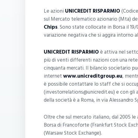
Le azioni
UNICREDIT RISPARMIO
(Codice
sul Mercato telematico azionario (Mta) de
Chips
. Sono state collocate in Borsa il 19
variazione negativa che si aggira intorno a
UNICREDIT RISPARMIO
è attiva nel sett
più di venti differenti nazioni con una ret
cinquanta mercati. Il bilancio societario pu
internet
www.unicreditgroup.eu
, mentr
è possibile contattare lo staff che si occup
(investorrelations@unicredit.eu) e con gli a
della società è a Roma, in via Alessandro S
Oltre che sul mercato italiano, dal 2005 le
Borsa di Francoforte (Frankfurt Stock Excha
(Warsaw Stock Exchange).