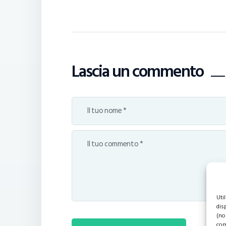
Lascia un commento
Uti
dis
(no
com