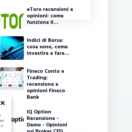
eToro recensioni e
opinioni: come
funziona il…
Indici di Borsa:
cosa sono, come
investire e fare…
Fineco Conto e
Trading:
recensione e
opinioni Fineco
Bank
IQ Option
l
Recensione -
nci
Demo - Opinioni
il
sul Broker CFD