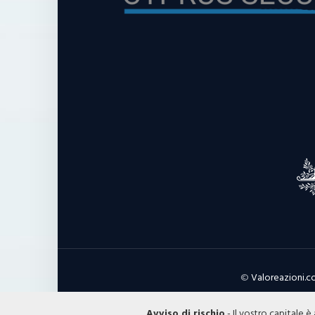
©
Valoreazioni.
Avviso di rischio
- Il vostro capitale è