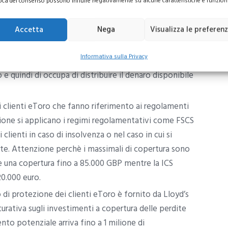
oca del consenso possono influire negativamente su alcune caratteristiche e funzioni
 di eToro? I livelli di protezione che si attivano sono
Accetta
Nega
Visualizza le preferen
Informativa sulla Privacy
zione di insolvenza del broker, il liquidatore assegnato
e quindi di occupa di distribuire il denaro disponibile
 i clienti eToro che fanno riferimento ai regolamenti
zione si applicano i regimi regolamentativi come FSCS
clienti in caso di insolvenza o nel caso in cui si
nte. Attenzione perchè i massimali di copertura sono
re una copertura fino a 85.000 GBP mentre la ICS
0.000 euro.
lo di protezione dei clienti eToro è fornito da Lloyd’s
curativa sugli investimenti a copertura delle perdite
ento potenziale arriva fino a 1 milione di