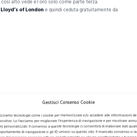
così alto vede eToro solo come parte terza.
a
Lloyd’s of London
e quindi ceduta gratuitamente da
Gestisci Consenso Cookie
lizziamo tecnologie come i cookie per memorizzare e/o accedere alle informazioni de
positivo. Lo facciamo per migliorare l'esperienza di navigazione e per mostrare annu
ro: i livelli di protezione
n) personalizzati. Il consenso a queste tecnologie ci consentirà di elaborare dati quali 
portamento di navigazione o gli ID univoci su questo sito. Il mancato consenso o la