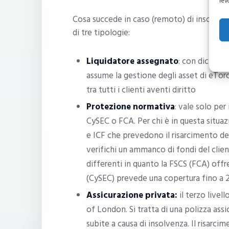
rev
Cosa succede in caso (remoto) di insolvenza
di tre tipologie:
Liquidatore assegnato
: con dichiara
assume la gestione degli asset di eToro 
tra tutti i clienti aventi diritto
Protezione normativa
: vale solo per
CySEC o FCA. Per chi è in questa situa
e ICF che prevedono il risarcimento dei 
verifichi un ammanco di fondi del clie
differenti in quanto la FSCS (FCA) off
(CySEC) prevede una copertura fino a 2
Assicurazione privata:
il terzo livel
of London. Si tratta di una polizza assi
subite a causa di insolvenza. Il risarcim