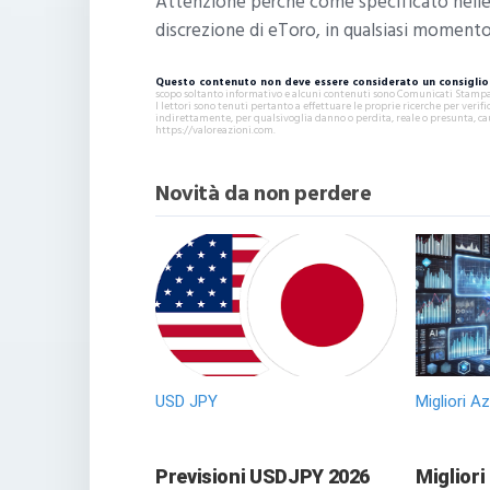
Attenzione perchè come specificato nell
discrezione di eToro, in qualsiasi momento
Questo contenuto non deve essere considerato un consiglio 
scopo soltanto informativo e alcuni contenuti sono Comunicati Stampa s
I lettori sono tenuti pertanto a effettuare le proprie ricerche per ver
indirettamente, per qualsivoglia danno o perdita, reale o presunta, ca
https://valoreazioni.com.
Novità da non perdere
USD JPY
Migliori A
Previsioni USDJPY 2026
Migliori