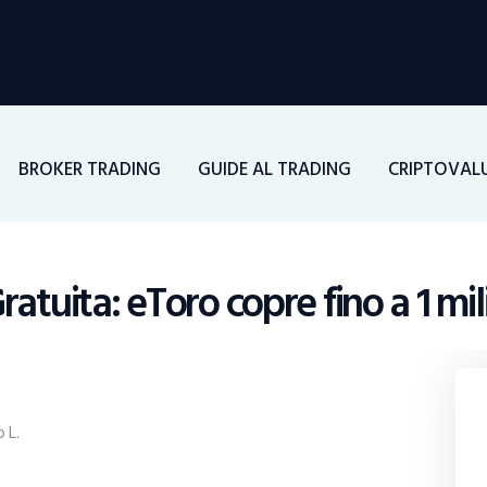
Home
Investimenti
Borsa
BROKER TRADING
GUIDE AL TRADING
CRIPTOVAL
BROKER TRADING
Guide Al Trading
atuita: eToro copre fino a 1 mil
Criptovalute
 L.