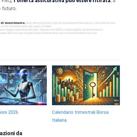
e FAQ,
l’offerta assicurativa può essere ritirata
, a
 futuro.
di investimento.
Non offriamo alcun tipo di consulenza finanziaria. L’articolo ha uno
critti direttamente dai nostri Clienti.
ificare l’aggiornamento dei dati. Questo sito NON è responsabile, direttamente o
usata dall'utilizzo di qualunque contenuto o servizio menzionato sul sito
zioni 2026
Calendario trimestrali Borsa
Italiana
 azioni da