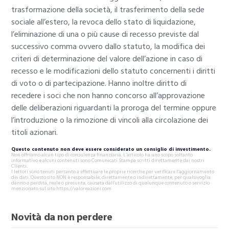
trasformazione della società, il trasferimento della sede
sociale all’estero, la revoca dello stato di liquidazione,
l’eliminazione di una o più cause di recesso previste dal
successivo comma ovvero dallo statuto, la modifica dei
criteri di determinazione del valore dell’azione in caso di
recesso e le modificazioni dello statuto concernenti i diritti
di voto o di partecipazione. Hanno inoltre diritto di
recedere i soci che non hanno concorso all’approvazione
delle deliberazioni riguardanti la proroga del termine oppure
l’introduzione o la rimozione di vincoli alla circolazione dei
titoli azionari.
Questo contenuto non deve essere considerato un consiglio di investimento.
Non offriamo alcun tipo di consulenza finanziaria. L’articolo ha uno scopo soltanto
informativo e alcuni contenuti sono Comunicati Stampa scritti direttamente dai nostri
Clienti.
I lettori sono tenuti pertanto a effettuare le proprie ricerche per verificare l’aggiornamento
dei dati. Questo sito NON è responsabile, direttamente o indirettamente, per qualsivoglia
danno o perdita, reale o presunta, causata dall'utilizzo di qualunque contenuto o servizio
menzionato sul sito https://valoreazioni.com.
Novità da non perdere