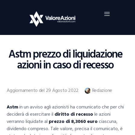
Home
Investimenti
Borsa
BROKER TRADING
Astm prezzo di liquidazione
Guide Al Trading
azioni in caso di recesso
Criptovalute
Aggiornamento del 29 Agosto 2022
Redazione
Astm
in un avviso agli azionisti ha comunicato che per chi
deciderà di esercitare il
diritto di recesso
le azioni
verranno liquidate al
prezzo di 8,3060 euro
ciascuna,
dividendo compreso. Tale valore, precisa il comunicato, è