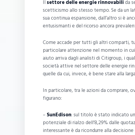
Il
settore delle energie rinnovabili
da se
scetticismo allo stesso tempo. Se da un lato
sua continua espansione, dall’altro si è an
entusismanti e del ricorso ancora prevalent
Come accade per tutti gli altri comparti, t
particolare attenzione nel momento in cui 
aiuto arriva dagli analisti di Citigroup, i q
società attive nel settore delle energie ri
quelle da cui, invece, è bene stare alla larga
In particolare, tra le azioni da comprare, o
figurano:
–
SunEdison
: sul titolo è stato indicato u
potenziale di rialzo dell’8,29% dalle quotazi
interessante è da ricondurre alla decisione