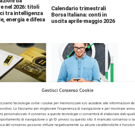
 azioni da
 nel 2026: titoli
Calendario trimestrali
ci tra intelligenza
Borsa Italiana: conti in
le, energia e difesa
uscita aprile-maggio 2026
o
Azioni Bance Europee
Gestisci Consenso Cookie
lizziamo tecnologie come i cookie per memorizzare e/o accedere alle informazioni de
positivo. Lo facciamo per migliorare l'esperienza di navigazione e per mostrare annu
o 6.000 dollari? Le
Azioni banche europee da
n) personalizzati. Il consenso a queste tecnologie ci consentirà di elaborare dati quali 
evisioni di Wall
mettere nel mirino nei
portamento di navigazione o gli ID univoci su questo sito. Il mancato consenso o la
sorprendono gli
prossimi mesi
oca del consenso possono influire negativamente su alcune caratteristiche e funzioni
ori