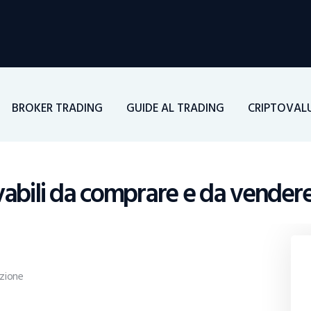
Home
Investimenti
Borsa
BROKER TRADING
GUIDE AL TRADING
CRIPTOVAL
BROKER TRADING
Guide Al Trading
vabili da comprare e da vender
Criptovalute
zione