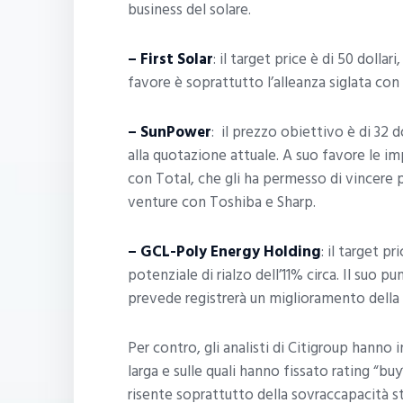
business del solare.
– First Solar
: il target price è di 50 dolla
favore è soprattutto l’alleanza siglata con G
– SunPower
: il prezzo obiettivo è di 32 
alla quotazione attuale. A suo favore le i
con Total, che gli ha permesso di vincere p
venture con Toshiba e Sharp.
– GCL-Poly Energy Holding
: il target p
potenziale di rialzo dell’11% circa. Il suo p
prevede registrerà un miglioramento della 
Per contro, gli analisti di Citigroup hanno 
larga e sulle quali hanno fissato rating “bu
risente soprattutto della sovraccapacità st