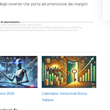
 degli inverter che porta ad un’erosione dei margini
di investimento.
Non offriamo alcun tipo di consulenza finanziaria. L’articolo ha uno
critti direttamente dai nostri Clienti.
ificare l’aggiornamento dei dati. Questo sito NON è responsabile, direttamente o
usata dall'utilizzo di qualunque contenuto o servizio menzionato sul sito
zioni 2026
Calendario trimestrali Borsa
Italiana