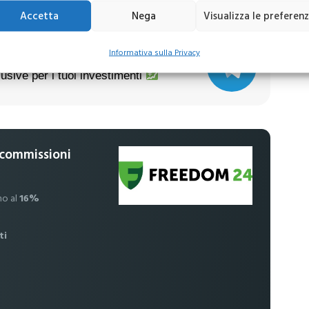
Accetta
Nega
Visualizza le preferen
Informativa sulla Privacy
usive per i tuoi investimenti
 commissioni
no al
16%
ti