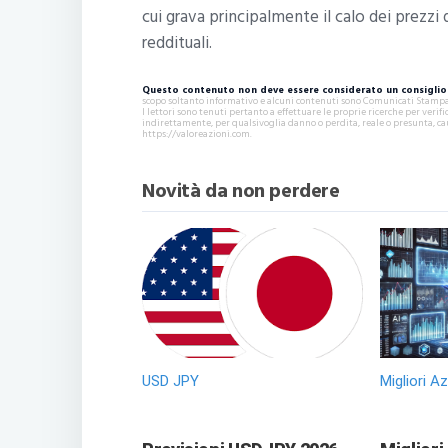
cui grava principalmente il calo dei prezzi
reddituali.
Questo contenuto non deve essere considerato un consiglio 
scopo soltanto informativo e alcuni contenuti sono Comunicati Stampa s
I lettori sono tenuti pertanto a effettuare le proprie ricerche per ver
indirettamente, per qualsivoglia danno o perdita, reale o presunta, ca
https://valoreazioni.com.
Novità da non perdere
USD JPY
Migliori A