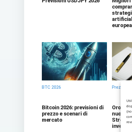
Previsioni USDJPY 2026
Migliori
comprare
strategi
artificia
europea
BTC 2026
Prezzo Or
Uti
dis
Bitcoin 2026: previsioni di
Oro vers
(no
prezzo e scenari di
nuove pr
com
mercato
Street 
rev
investit