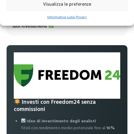
Visualizza le preferenze
Unisciti al nostro canale Telegram!
Informativa sulla Privacy
Accedi a news, analisi e strategie esclusive per i
tuoi investimenti
Investi con Freedom24 senza
commissioni
Idee di investimento degli analisti
Titoli con rendimento medio potenziale fino al
16%