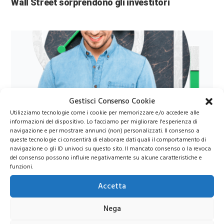
Wall Street sorprendono gli investitori
Gestisci Consenso Cookie
Utilizziamo tecnologie come i cookie per memorizzare e/o accedere alle
Azioni Bance Europee
informazioni del dispositivo. Lo facciamo per migliorare l'esperienza di
navigazione e per mostrare annunci (non) personalizzati. Il consenso a
queste tecnologie ci consentirà di elaborare dati quali il comportamento di
navigazione o gli ID univoci su questo sito. Il mancato consenso o la revoca
Azioni banche europee da mettere nel mirino nei
del consenso possono influire negativamente su alcune caratteristiche e
prossimi mesi
funzioni.
Accetta
Nega