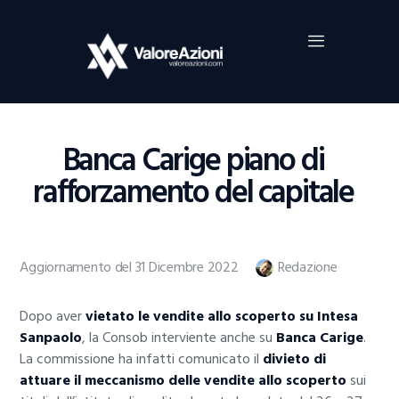
Home
Investimenti
Borsa
BROKER TRADING
Banca Carige piano di
Guide Al Trading
rafforzamento del capitale
Criptovalute
Aggiornamento del 31 Dicembre 2022
Redazione
Dopo aver
vietato le vendite allo scoperto su Intesa
Sanpaolo
, la Consob interviente anche su
Banca Carige
.
La commissione ha infatti comunicato il
divieto di
attuare il
meccanismo delle vendite allo scoperto
sui