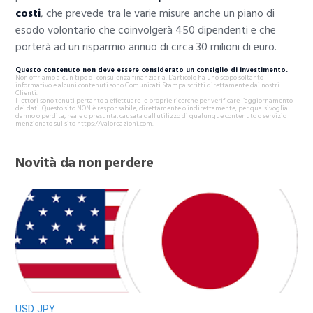
costi
, che prevede tra le varie misure anche un piano di
esodo volontario che coinvolgerà 450 dipendenti e che
porterà ad un risparmio annuo di circa 30 milioni di euro.
Questo contenuto non deve essere considerato un consiglio di investimento.
Non offriamo alcun tipo di consulenza finanziaria. L’articolo ha uno scopo soltanto
informativo e alcuni contenuti sono Comunicati Stampa scritti direttamente dai nostri
Clienti.
I lettori sono tenuti pertanto a effettuare le proprie ricerche per verificare l’aggiornamento
dei dati. Questo sito NON è responsabile, direttamente o indirettamente, per qualsivoglia
danno o perdita, reale o presunta, causata dall'utilizzo di qualunque contenuto o servizio
menzionato sul sito https://valoreazioni.com.
Novità da non perdere
USD JPY