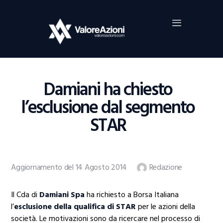
Home
Investimenti
Borsa
BROKER TRADING
Damiani ha chiesto
Guide Al Trading
l’esclusione dal segmento
Criptovalute
STAR
Aggiornamento del 14 Agosto 2014
Redazione
Il Cda di
Damiani Spa
ha richiesto a Borsa Italiana
l’
esclusione della qualifica di STAR
per le azioni della
società. Le motivazioni sono da ricercare nel processo di