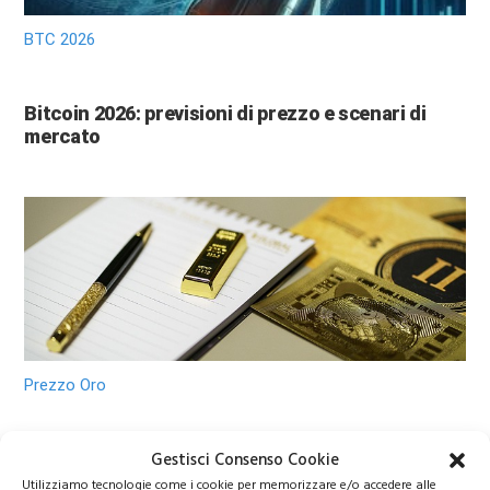
BTC 2026
Bitcoin 2026: previsioni di prezzo e scenari di
mercato
Prezzo Oro
Gestisci Consenso Cookie
Oro verso 6.000 dollari? Le nuove previsioni di
Wall Street sorprendono gli investitori
Utilizziamo tecnologie come i cookie per memorizzare e/o accedere alle