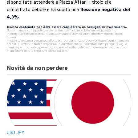
si sono fatti attendere a Piazza Affari: il titolo si è
dimostrato debole e ha subito una
flessione negativa del
4,3%
.
Questo contenuto non deve essere considerato un consiglio di investimento.
Non offriamo alcun tipo di consulenza finanziaria. L’articolo ha uno scopo soltanto
informativo e alcuni contenuti sono Comunicati Stampa scritti direttamente dai nostri
Clienti.
I lettori sono tenuti pertanto a effettuare le proprie ricerche per verificare l’aggiornamento
dei dati. Questo sito NON è responsabile, direttamente o indirettamente, per qualsivoglia
danno o perdita, reale o presunta, causata dall'utilizzo di qualunque contenuto o servizio
menzionato sul sito https://valoreazioni.com.
Novità da non perdere
USD JPY