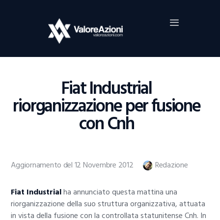
Home
Investimenti
Borsa
BROKER TRADING
Fiat Industrial
Guide Al Trading
riorganizzazione per fusione
Criptovalute
con Cnh
Aggiornamento del 12 Novembre 2012
Redazione
Fiat Industrial
ha annunciato questa mattina una
riorganizzazione della suo struttura organizzativa, attuata
in vista della fusione con la controllata statunitense Cnh. In