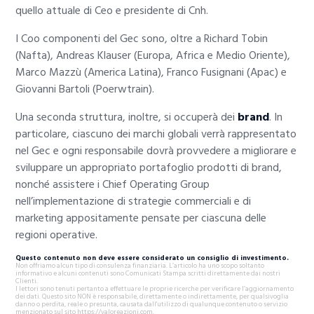
quello attuale di Ceo e presidente di Cnh.
I Coo componenti del Gec sono, oltre a Richard Tobin
(Nafta), Andreas Klauser (Europa, Africa e Medio Oriente),
Marco Mazzù (America Latina), Franco Fusignani (Apac) e
Giovanni Bartoli (Poerwtrain).
Una seconda struttura, inoltre, si occuperà dei
brand
. In
particolare, ciascuno dei marchi globali verrà rappresentato
nel Gec e ogni responsabile dovrà provvedere a migliorare e
sviluppare un appropriato portafoglio prodotti di brand,
nonché assistere i Chief Operating Group
nell’implementazione di strategie commerciali e di
marketing appositamente pensate per ciascuna delle
regioni operative.
Questo contenuto non deve essere considerato un consiglio di investimento.
Non offriamo alcun tipo di consulenza finanziaria. L’articolo ha uno scopo soltanto
informativo e alcuni contenuti sono Comunicati Stampa scritti direttamente dai nostri
Clienti.
I lettori sono tenuti pertanto a effettuare le proprie ricerche per verificare l’aggiornamento
dei dati. Questo sito NON è responsabile, direttamente o indirettamente, per qualsivoglia
danno o perdita, reale o presunta, causata dall'utilizzo di qualunque contenuto o servizio
menzionato sul sito https://valoreazioni.com.