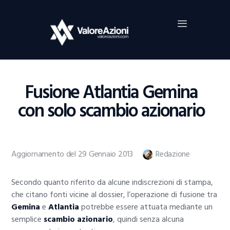
Home
Investimenti
Borsa
BROKER TRADING
Fusione Atlantia Gemina
Guide Al Trading
con solo scambio azionario
Criptovalute
Aggiornamento del 29 Gennaio 2013
Redazione
Secondo quanto riferito da alcune indiscrezioni di stampa,
che citano fonti vicine al dossier, l’operazione di fusione tra
Gemina
e
Atlantia
potrebbe essere attuata mediante un
semplice
scambio azionario
, quindi senza alcuna