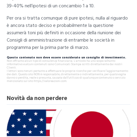
39-40% nell’ipotesi di un concambio 1 a 10.
Per ora si tratta comunque di pure ipotesi, nulla al riguardo
è ancora stato deciso e probabilmente la questione
assumerà toni più definiti in occasione della riunione dei
Consigli di amministrazione di entrambe le società in
programma per la prima parte di marzo.
Questo contenuto non deve essere considerato un consiglio di investimento.
Non offriamo alcun tipo di consulenza finanziaria. L’articolo ha uno scopo soltanto
informativo e alcuni contenuti sono Comunicati Stampa scritti direttamente dai nostri
Clienti.
I lettori sono tenuti pertanto a effettuare le proprie ricerche per verificare l’aggiornamento
dei dati. Questo sito NON è responsabile, direttamente o indirettamente, per qualsivoglia
danno o perdita, reale o presunta, causata dall'utilizzo di qualunque contenuto o servizio
menzionato sul sito https://valoreazioni.com.
Novità da non perdere