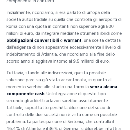
componente in contanti.
Inizialmente, ricordiamo, si era parlato di un’opa della
società autostradale su quella che controlla gli aeroporti di
Roma con una quota in contanti non superiore agli 800
milioni di euro, da integrare mediante strumenti ibridi come
obbligazioni convertibili
o
warrant
, una scelta dettata
dall’esigenza di non appesantire eccessivamente il livello di
indebitamento di Atlantia, che ricordiamo alla fine dello
scorso anno si aggirava intorno ai 9,5 miliardi di euro.
Tuttavia, stando alle indiscrezioni, questa possibile
soluzione pare sia già stata accantonata, in quanto al
momento sarebbe allo studio una formula
senza alcuna
componente cash
. Un’integrazione di questo tipo
secondo gli addetti ai lavori sarebbe assolutamente
fattibile, soprattutto perché la diluizione del socio di
controllo delle due società non è vista come un possibile
problema. La partecipazione di Sintonia, che controlla il
46,4% di Atlantia e il 36% di Gemina, si diluirebbe infatti a