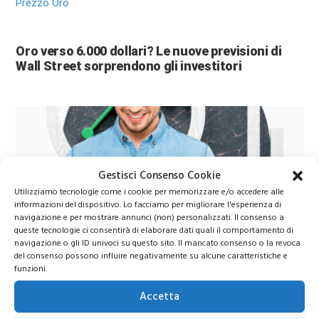
Prezzo Oro
Oro verso 6.000 dollari? Le nuove previsioni di
Wall Street sorprendono gli investitori
Gestisci Consenso Cookie
Utilizziamo tecnologie come i cookie per memorizzare e/o accedere alle
informazioni del dispositivo. Lo facciamo per migliorare l'esperienza di
navigazione e per mostrare annunci (non) personalizzati. Il consenso a
Azioni Bance Europee
queste tecnologie ci consentirà di elaborare dati quali il comportamento di
navigazione o gli ID univoci su questo sito. Il mancato consenso o la revoca
del consenso possono influire negativamente su alcune caratteristiche e
funzioni.
Azioni banche europee da mettere nel mirino nei
prossimi mesi
Accetta