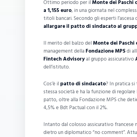
Ottimo periodo per il
Monte dei Paschi d
a 1,155 euro
, in una giornata nel compless
titoli bancari. Secondo gli esperti l’ascesa 
allargare il patto di sindacato al gru
Il merito del balzo del
Monte dei Paschi 
management della
Fondazione MPS
di al
Fintech Advisory
al gruppo assicurativo
dell’istituto.
Cos’è il
patto di sindacato
? In pratica s
stessa società e ha la funzione di regolare l
patto, oltre alla Fondazione MPS che detie
4,5% e Bdt Pactual con il 2%.
Intanto dal colosso assicurativo francese
dietro un diplomatico “no comment”. At