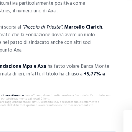
ssicurativa particolarmente positiva come
ies, il numero uno di Axa .
i scorsi al
“Piccolo di Trieste”
,
Marcello Clarich
,
arato che la Fondazione dovrà avere un ruolo
 nel patto di sindacato anche con altri soci
punto Axa.
Fondazione Mps e Axa
ha fatto volare Banca Monte
nata di ieri, infatti, il titolo ha chiuso a
+5,77% a
di investimento.
Non offriamo alcun tipo di consulenza finanziaria. L’articolo ha uno
critti direttamente dai nostri Clienti.
ificare l’aggiornamento dei dati. Questo sito NON è responsabile, direttamente o
usata dall'utilizzo di qualunque contenuto o servizio menzionato sul sito