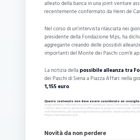
alleato della banca in una joint venture a
recentemente confermato da Henri de Castr
Nel corso di un’intervista rilasciata nei giorn
presidente della Fondazione Mps, ha dichi
aggregante creando delle possibili alleanze
importanti del Monte dei Paschi com’è ap
La notizia della
possibile alleanza tra 
dei Paschi di Siena a Piazza Affari: nella gior
1,155 euro
.
Questo contenuto non deve essere considerato un consiglio 
scopo soltanto informativo e alcuni contenuti sono Comunicati Stampa s
I lettori sono tenuti pertanto a effettuare le proprie ricerche per ver
indirettamente, per qualsivoglia danno o perdita, reale o presunta, ca
https://valoreazioni.com.
Novità da non perdere