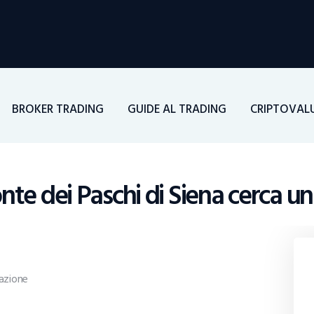
Home
Investimenti
BROKER TRADING
GUIDE AL TRADING
CRIPTOVAL
Borsa
BROKER TRADING
te dei Paschi di Siena cerca u
Guide Al Trading
Criptovalute
azione