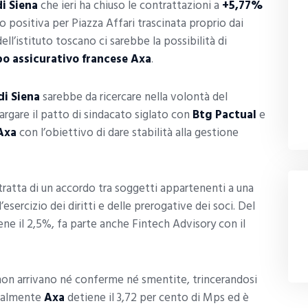
i Siena
che ieri ha chiuso le contrattazioni a
+5,77%
o positiva per Piazza Affari trascinata proprio dai
dell’istituto toscano ci sarebbe la possibilità di
ppo assicurativo francese Axa
.
di Siena
sarebbe da ricercare nella volontà del
largare il patto di sindacato siglato con
Btg Pactual
e
Axa
con l’obiettivo di dare stabilità alla gestione
i tratta di un accordo tra soggetti appartenenti a una
’esercizio dei diritti e delle prerogative dei soci. Del
ne il 2,5%, fa parte anche Fintech Advisory con il
 non arrivano né conferme né smentite, trincerandosi
tualmente
Axa
detiene il 3,72 per cento di Mps ed è