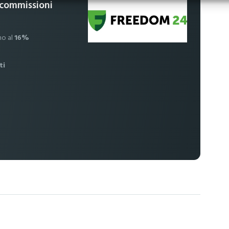
 commissioni
no al
16%
ti