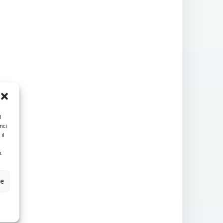
l
nci
il
.
ze