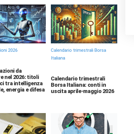
zioni 2026
Calendario trimestrali Borsa
Italiana
 azioni da
 nel 2026: titoli
Calendario trimestrali
ci tra intelligenza
Borsa Italiana: conti in
le, energia e difesa
uscita aprile-maggio 2026