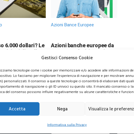
o
Azioni Bance Europee
o 6.000 dollari? Le
Azioni banche europee da
evisioni di Wall
mettere nel mirino nei
Gestisci Consenso Cookie
sorprendono gli
prossimi mesi
ori
lizziamo tecnologie come i cookie per memorizzare e/o accedere alle informazioni de
positivo. Lo facciamo per migliorare l'esperienza di navigazione e per mostrare annu
n) personalizzati. Il consenso a queste tecnologie ci consentirà di elaborare dati quali 
portamento di navigazione o gli ID univoci su questo sito. Il mancato consenso o la
oca del consenso possono influire negativamente su alcune caratteristiche e funzioni
usive per i tuoi investimenti
Accetta
Nega
Visualizza le preferen
Informativa sulla Privacy