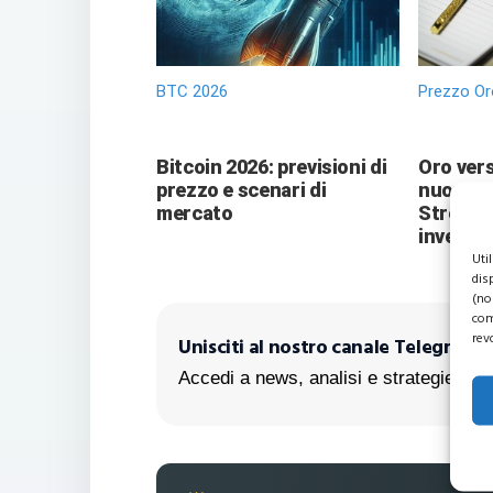
BTC 2026
Prezzo Or
Bitcoin 2026: previsioni di
Oro vers
prezzo e scenari di
nuove pr
mercato
Street 
investit
Uti
dis
(no
com
rev
Unisciti al nostro canale Telegram!
Accedi a news, analisi e strategie escl