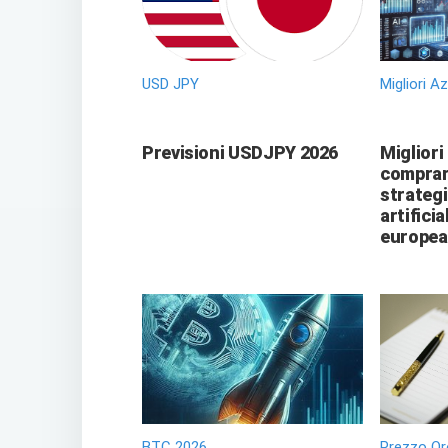
USD JPY
Migliori A
Previsioni USDJPY 2026
Migliori
comprare
strategi
artificia
europea
BTC 2026
Prezzo Or