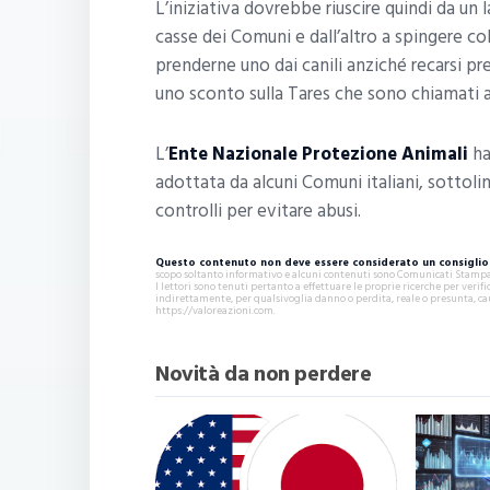
L’iniziativa dovrebbe riuscire quindi da un 
casse dei Comuni e dall’altro a spingere c
prenderne uno dai canili anziché recarsi p
uno sconto sulla Tares che sono chiamati a
L’
Ente Nazionale Protezione Animali
ha
adottata da alcuni Comuni italiani, sottoli
controlli per evitare abusi.
Questo contenuto non deve essere considerato un consiglio 
scopo soltanto informativo e alcuni contenuti sono Comunicati Stampa s
I lettori sono tenuti pertanto a effettuare le proprie ricerche per ver
indirettamente, per qualsivoglia danno o perdita, reale o presunta, ca
https://valoreazioni.com.
Novità da non perdere