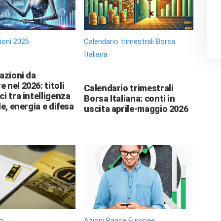
zioni 2026
Calendario trimestrali Borsa
Italiana
 azioni da
 nel 2026: titoli
Calendario trimestrali
ci tra intelligenza
Borsa Italiana: conti in
le, energia e difesa
uscita aprile-maggio 2026
o
Azioni Bance Europee