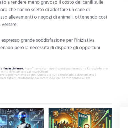
lato a rendere meno gravoso il costo dei canili sulle
oloro che hanno scelto di adottare un cane di
resso allevamenti o negozi di animali, ottenendo così
 versare.
 espresso grande soddisfazione per l’iniziativa
nenado però la necessità di disporre gli opportuni
di investimento.
Non offriamo alcun tipo di consulenza finanziaria. L’articolo ha uno
critti direttamente dai nostri Clienti.
ificare l’aggiornamento dei dati. Questo sito NON è responsabile, direttamente o
usata dall'utilizzo di qualunque contenuto o servizio menzionato sul sito