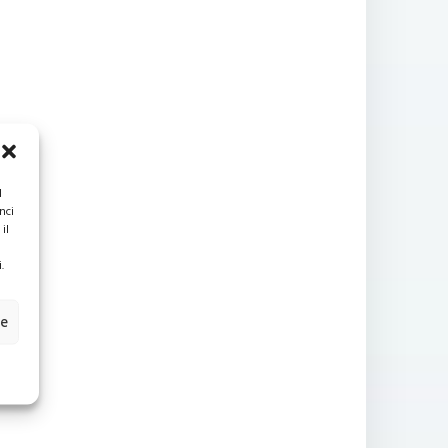
l
nci
il
.
ze