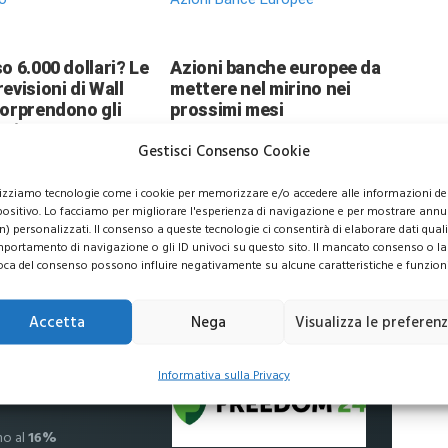
o 6.000 dollari? Le
Azioni banche europee da
evisioni di Wall
mettere nel mirino nei
sorprendono gli
prossimi mesi
ori
Gestisci Consenso Cookie
lizziamo tecnologie come i cookie per memorizzare e/o accedere alle informazioni de
positivo. Lo facciamo per migliorare l'esperienza di navigazione e per mostrare annu
n) personalizzati. Il consenso a queste tecnologie ci consentirà di elaborare dati quali 
portamento di navigazione o gli ID univoci su questo sito. Il mancato consenso o la
usive per i tuoi investimenti
oca del consenso possono influire negativamente su alcune caratteristiche e funzioni
Accetta
Nega
Visualizza le preferen
 commissioni
Informativa sulla Privacy
no al
16%