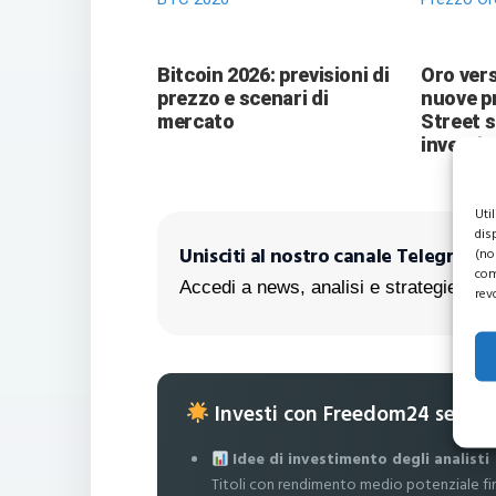
Bitcoin 2026: previsioni di
Oro vers
prezzo e scenari di
nuove pr
mercato
Street 
investit
Uti
dis
Unisciti al nostro canale Telegram!
(no
com
Accedi a news, analisi e strategie escl
rev
Investi con Freedom24 senza
Idee di investimento degli analisti
Titoli con rendimento medio potenziale fi