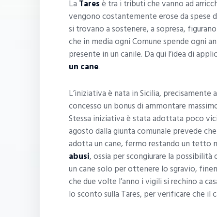
La
Tares
è tra i tributi che vanno ad arricc
vengono costantemente erose da spese di va
si trovano a sostenere, a sopresa, figurano 
che in media ogni Comune spende ogni an
presente in un canile. Da qui l’idea di appl
un cane
.
L’iniziativa è nata in Sicilia, precisamente 
concesso un bonus di ammontare massimo f
Stessa iniziativa è stata adottata poco vic
agosto dalla giunta comunale prevede che s
adotta un cane, fermo restando un tetto m
abusi
, ossia per scongiurare la possibilit
un cane solo per ottenere lo sgravio, fine
che due volte l’anno i vigili si rechino a c
lo sconto sulla Tares, per verificare che il c