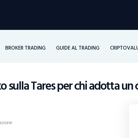
Home
Investimenti
Borsa
BROKER TRADING
GUIDE AL TRADING
CRIPTOVAL
BROKER TRADING
Guide Al Trading
o sulla Tares per chi adotta un
Criptovalute
azione