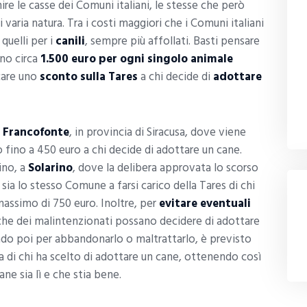
hire le casse dei Comuni italiani, le stesse che però
ria natura. Tra i costi maggiori che i Comuni italiani
quelli per i
canili
, sempre più affollati. Basti pensare
no circa
1.500 euro per ogni singolo animale
icare uno
sconto sulla Tares
a chi decide di
adottare
a
Francofonte
, in provincia di Siracusa, dove viene
ino a 450 euro a chi decide di adottare un cane.
ino, a
Solarino
, dove la delibera approvata lo scorso
ia lo stesso Comune a farsi carico della Tares di chi
assimo di 750 euro. Inoltre, per
evitare eventuali
à che dei malintenzionati possano decidere di adottare
ndo poi per abbandonarlo o maltrattarlo, è previsto
asa di chi ha scelto di adottare un cane, ottenendo così
ane sia lì e che stia bene.