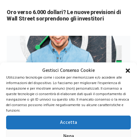
Oro verso 6.000 dollari? Le nuove previsioni di
Wall Street sorprendono gli investitori
Gestisci Consenso Cookie
Utilizziamo tecnologie come i cookie per memorizzare e/o accedere alle
informazioni del dispositivo. Lo facciamo per migliorare l'esperienza di
navigazione e per mostrare annunci (non) personalizzati. Il consenso a
Azioni Bance Europee
queste tecnologie ci consentirà di elaborare dati quali il comportamento di
navigazione o gli ID univoci su questo sito. Il mancato consenso o la revoca
del consenso possono influire negativamente su alcune caratteristiche e
Azioni banche europee da mettere nel mirino nei
funzioni.
prossimi mesi
Accetta
Nega