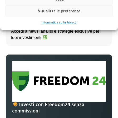
Visualizza le preferenze
Informativa sulla Privacy
Unisciti al nostro canale Telegram!
Accedi a news, analisi e strategie esclusive per i
tuoi investimenti
Investi con Freedom24 senza
commissioni