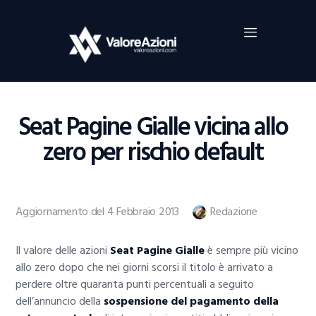
Home
Investimenti
Borsa
BROKER TRADING
Seat Pagine Gialle vicina allo
Guide Al Trading
zero per rischio default
Criptovalute
Aggiornamento del 4 Febbraio 2013
Redazione
Il valore delle azioni
Seat Pagine Gialle
è sempre più vicino
allo zero dopo che nei giorni scorsi il titolo è arrivato a
perdere oltre quaranta punti percentuali a seguito
dell’annuncio della
sospensione del pagamento della