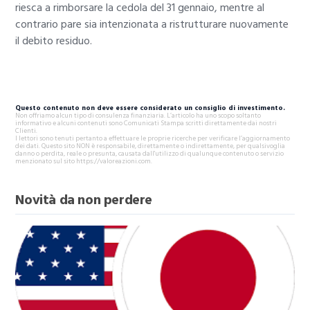
riesca a rimborsare la cedola del 31 gennaio, mentre al
contrario pare sia intenzionata a ristrutturare nuovamente
il debito residuo.
Questo contenuto non deve essere considerato un consiglio di investimento.
Non offriamo alcun tipo di consulenza finanziaria. L’articolo ha uno scopo soltanto
informativo e alcuni contenuti sono Comunicati Stampa scritti direttamente dai nostri
Clienti.
I lettori sono tenuti pertanto a effettuare le proprie ricerche per verificare l’aggiornamento
dei dati. Questo sito NON è responsabile, direttamente o indirettamente, per qualsivoglia
danno o perdita, reale o presunta, causata dall'utilizzo di qualunque contenuto o servizio
menzionato sul sito https://valoreazioni.com.
Novità da non perdere