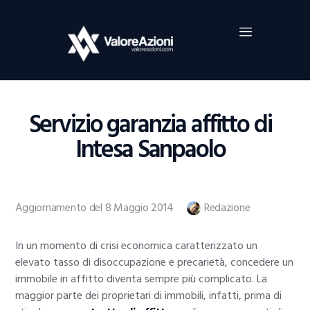
Home
Investimenti
Borsa
BROKER TRADING
Servizio garanzia affitto di
Guide Al Trading
Intesa Sanpaolo
Criptovalute
Aggiornamento del 8 Maggio 2014
Redazione
In un momento di crisi economica caratterizzato un
elevato tasso di disoccupazione e precarietà, concedere un
immobile in affitto diventa sempre più complicato. La
maggior parte dei proprietari di immobili, infatti, prima di