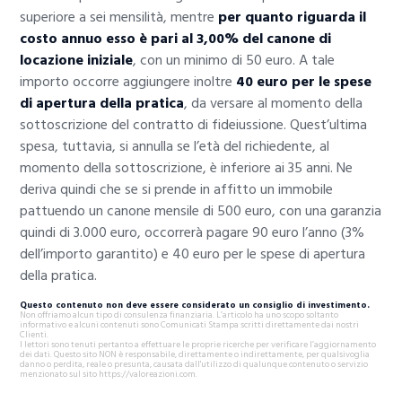
superiore a sei mensilità, mentre
per quanto riguarda
il
costo annuo esso è pari al 3,00% del canone di
locazione iniziale
, con un minimo di 50 euro. A tale
importo occorre aggiungere inoltre
40 euro per le spese
di apertura della pratica
, da versare al momento della
sottoscrizione del contratto di fideiussione. Quest’ultima
spesa, tuttavia, si annulla se l’età del richiedente, al
momento della sottoscrizione, è inferiore ai 35 anni. Ne
deriva quindi che se si prende in affitto un immobile
pattuendo un canone mensile di 500 euro, con una garanzia
quindi di 3.000 euro, occorrerà pagare 90 euro l’anno (3%
dell’importo garantito) e 40 euro per le spese di apertura
della pratica.
Questo contenuto non deve essere considerato un consiglio di investimento.
Non offriamo alcun tipo di consulenza finanziaria. L’articolo ha uno scopo soltanto
informativo e alcuni contenuti sono Comunicati Stampa scritti direttamente dai nostri
Clienti.
I lettori sono tenuti pertanto a effettuare le proprie ricerche per verificare l’aggiornamento
dei dati. Questo sito NON è responsabile, direttamente o indirettamente, per qualsivoglia
danno o perdita, reale o presunta, causata dall'utilizzo di qualunque contenuto o servizio
menzionato sul sito https://valoreazioni.com.