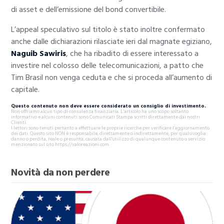
di asset e dell’emissione del bond convertibile.
L’appeal speculativo sul titolo è stato inoltre confermato
anche dalle dichiarazioni rilasciate ieri dal magnate egiziano,
Naguib Sawiris
, che ha ribadito di essere interessato a
investire nel colosso delle telecomunicazioni, a patto che
Tim Brasil non venga ceduta e che si proceda all’aumento di
capitale.
Questo contenuto non deve essere considerato un consiglio di investimento.
Non offriamo alcun tipo di consulenza finanziaria. L’articolo ha uno scopo soltanto
informativo e alcuni contenuti sono Comunicati Stampa scritti direttamente dai nostri
Clienti.
I lettori sono tenuti pertanto a effettuare le proprie ricerche per verificare l’aggiornamento
dei dati. Questo sito NON è responsabile, direttamente o indirettamente, per qualsivoglia
danno o perdita, reale o presunta, causata dall'utilizzo di qualunque contenuto o servizio
menzionato sul sito https://valoreazioni.com.
Novità da non perdere