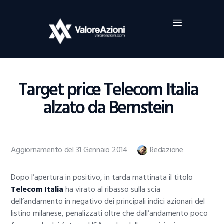
Home
Investimenti
Borsa
BROKER TRADING
Target price Telecom Italia
Guide Al Trading
alzato da Bernstein
Criptovalute
Aggiornamento del 31 Gennaio 2014
Redazione
Dopo l’apertura in positivo, in tarda mattinata il titolo
Telecom Italia
ha virato al ribasso sulla scia
dell’andamento in negativo dei principali indici azionari del
listino milanese, penalizzati oltre che dall’andamento poco