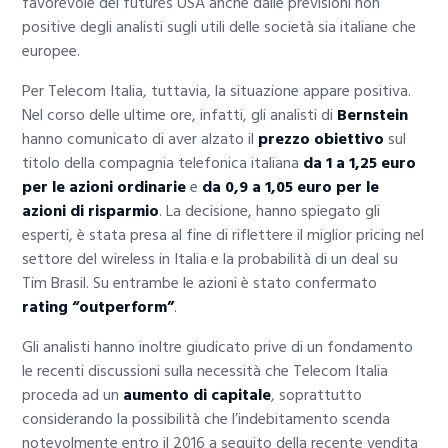
favorevole dei futures USA anche dalle previsioni non
positive degli analisti sugli utili delle società sia italiane che
europee.
Per Telecom Italia, tuttavia, la situazione appare positiva.
Nel corso delle ultime ore, infatti, gli analisti di
Bernstein
hanno comunicato di aver alzato il
prezzo obiettivo
sul
titolo della compagnia telefonica italiana
da 1 a 1,25 euro
per le azioni ordinarie
e
da 0,9 a 1,05 euro per le
azioni di risparmio
. La decisione, hanno spiegato gli
esperti, è stata presa al fine di riflettere il miglior pricing nel
settore del wireless in Italia e la probabilità di un deal su
Tim Brasil. Su entrambe le azioni è stato confermato
rating “outperform”
.
Gli analisti hanno inoltre giudicato prive di un fondamento
le recenti discussioni sulla necessità che Telecom Italia
proceda ad un
aumento di capitale
, soprattutto
considerando la possibilità che l’indebitamento scenda
notevolmente entro il 2016 a seguito della recente vendita