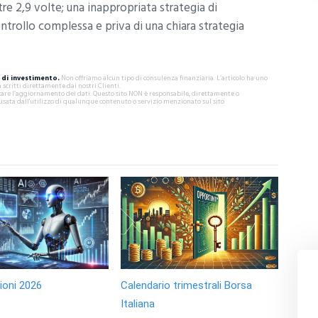
e 2,9 volte; una inappropriata strategia di
ontrollo complessa e priva di una chiara strategia
di investimento.
Non offriamo alcun tipo di consulenza finanziaria. L’articolo ha uno
critti direttamente dai nostri Clienti.
ificare l’aggiornamento dei dati. Questo sito NON è responsabile, direttamente o
usata dall'utilizzo di qualunque contenuto o servizio menzionato sul sito
zioni 2026
Calendario trimestrali Borsa
Italiana