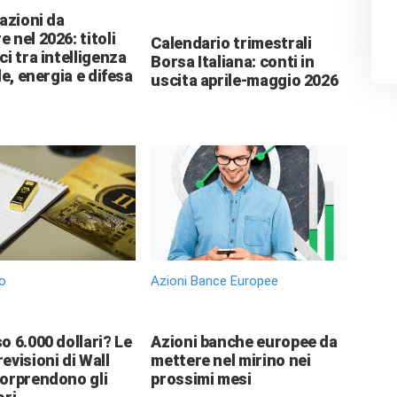
 azioni da
 nel 2026: titoli
Calendario trimestrali
ci tra intelligenza
Borsa Italiana: conti in
le, energia e difesa
uscita aprile-maggio 2026
o
Azioni Bance Europee
o 6.000 dollari? Le
Azioni banche europee da
evisioni di Wall
mettere nel mirino nei
sorprendono gli
prossimi mesi