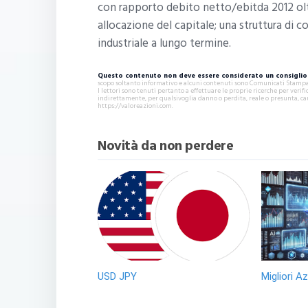
con rapporto debito netto/ebitda 2012 oltr
allocazione del capitale; una struttura di c
industriale a lungo termine.
Questo contenuto non deve essere considerato un consiglio 
scopo soltanto informativo e alcuni contenuti sono Comunicati Stampa s
I lettori sono tenuti pertanto a effettuare le proprie ricerche per ver
indirettamente, per qualsivoglia danno o perdita, reale o presunta, ca
https://valoreazioni.com.
Novità da non perdere
USD JPY
Migliori A