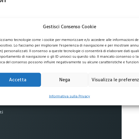
ori
Gestisci Consenso Cookie
lizziamo tecnologie come i cookie per memorizzare e/o accedere alle informazioni de
usive per i tuoi investimenti
positivo. Lo facciamo per migliorare l'esperienza di navigazione e per mostrare annu
n) personalizzati. Il consenso a queste tecnologie ci consentirà di elaborare dati quali 
portamento di navigazione o gli ID univoci su questo sito. Il mancato consenso o la
oca del consenso possono influire negativamente su alcune caratteristiche e funzioni
 commissioni
Accetta
Nega
Visualizza le preferen
no al
16%
Informativa sulla Privacy
ti