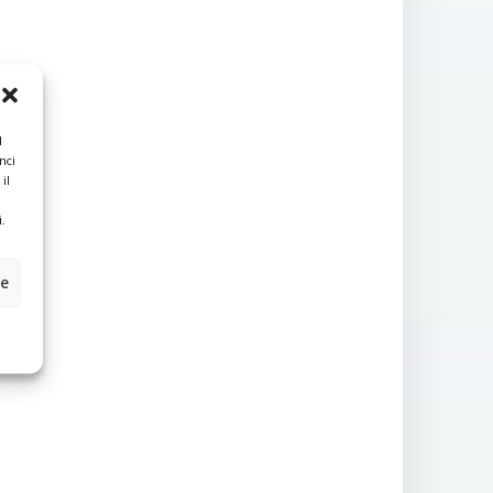
l
nci
il
.
ze