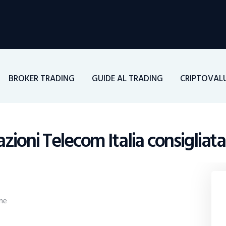
Home
Investimenti
Borsa
BROKER TRADING
GUIDE AL TRADING
CRIPTOVAL
BROKER TRADING
Guide Al Trading
zioni Telecom Italia consigliat
Criptovalute
ne