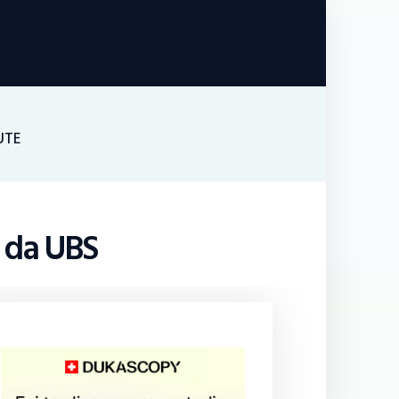
UTE
a da UBS