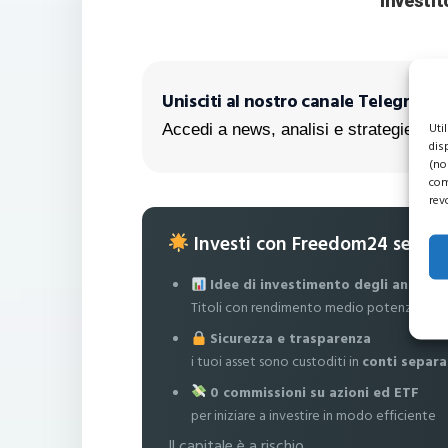
investit
Unisciti al nostro canale Telegram!
Uti
Accedi a news, analisi e strategie escl
dis
(no
com
rev
Investi con Freedom24 senza
Idee di investimento degli analisti
Titoli con rendimento medio potenziale fi
Sicurezza e trasparenza
i tuoi asset sono custoditi in
conti separa
0 commissioni su azioni ed ETF
per iniziare a investire in modo efficiente
Il capitale è a rischio.