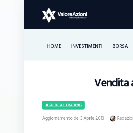
HOME
INVESTIMENTI
BORSA
Vendita a
GUIDE AL TRADING
Aggiornamento del 3 Aprile 2013
Redazio