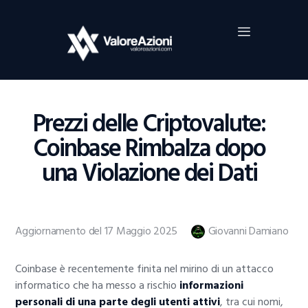
Home
Investimenti
Borsa
BROKER TRADING
Prezzi delle Criptovalute:
Guide Al Trading
Coinbase Rimbalza dopo
Criptovalute
una Violazione dei Dati
Aggiornamento del 17 Maggio 2025
Giovanni Damiano
Coinbase è recentemente finita nel mirino di un attacco
informatico che ha messo a rischio
informazioni
personali di una parte degli utenti attivi
, tra cui nomi,