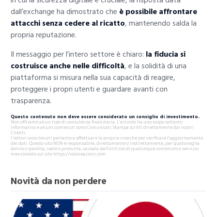
dall’exchange ha dimostrato che
è possibile affrontare
attacchi senza cedere al ricatto
, mantenendo salda la
propria reputazione.
Il messaggio per l’intero settore è chiaro:
la fiducia si
costruisce anche nelle difficoltà
, e la solidità di una
piattaforma si misura nella sua capacità di reagire,
proteggere i propri utenti e guardare avanti con
trasparenza.
Questo contenuto non deve essere considerato un consiglio di investimento.
Non offriamo alcun tipo di consulenza finanziaria. L’articolo ha uno scopo soltanto
informativo e alcuni contenuti sono Comunicati Stampa scritti direttamente dai nostri
Clienti.
I lettori sono tenuti pertanto a effettuare le proprie ricerche per verificare l’aggiornamento
dei dati. Questo sito NON è responsabile, direttamente o indirettamente, per qualsivoglia
danno o perdita, reale o presunta, causata dall'utilizzo di qualunque contenuto o servizio
menzionato sul sito https://valoreazioni.com.
Novità da non perdere