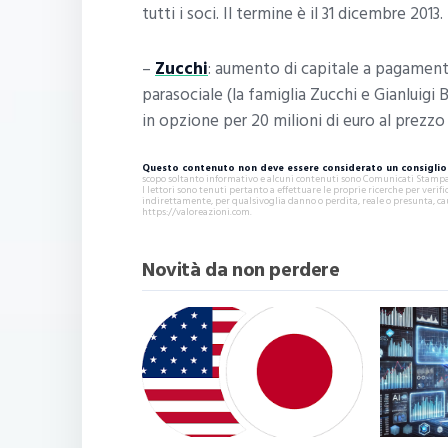
tutti i soci. Il termine è il 31 dicembre 2013.
–
Zucchi
: aumento di capitale a pagament
parasociale (la famiglia Zucchi e Gianluigi 
in opzione per 20 milioni di euro al prezzo
Questo contenuto non deve essere considerato un consiglio 
scopo soltanto informativo e alcuni contenuti sono Comunicati Stampa s
I lettori sono tenuti pertanto a effettuare le proprie ricerche per ver
indirettamente, per qualsivoglia danno o perdita, reale o presunta, ca
https://valoreazioni.com.
Novità da non perdere