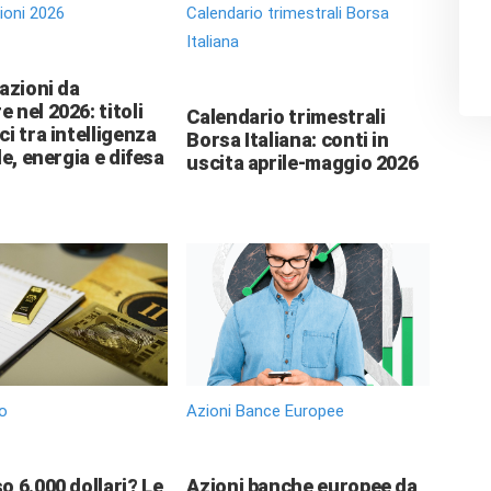
zioni 2026
Calendario trimestrali Borsa
Italiana
 azioni da
 nel 2026: titoli
Calendario trimestrali
ci tra intelligenza
Borsa Italiana: conti in
le, energia e difesa
uscita aprile-maggio 2026
o
Azioni Bance Europee
o 6.000 dollari? Le
Azioni banche europee da