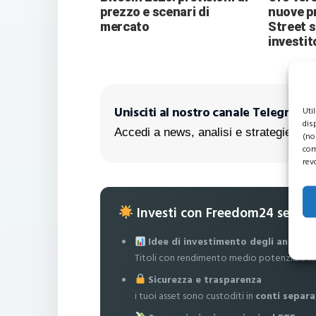
prezzo e scenari di
nuove pr
mercato
Street 
investit
Unisciti al nostro canale Telegram!
Uti
dis
Accedi a news, analisi e strategie escl
(no
com
rev
Investi con Freedom24 senza
Idee di investimento degli analisti
Titoli con rendimento medio potenziale fi
Sicurezza e trasparenza
i tuoi asset sono custoditi in
conti separa