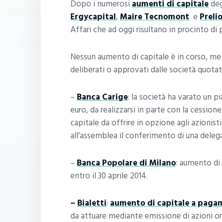
Dopo i numerosi
aumenti di capitale
degl
Ergycapital
,
Maire Tecnomont
e
Preli
Affari che ad oggi risultano in procinto di
Nessun aumento di capitale è in corso, men
deliberati o approvati dalle società quotate
–
Banca Carige
: la società ha varato un p
euro, da realizzarsi in parte con la cessio
capitale da offrire in opzione agli azionist
all’assemblea il conferimento di una delega
–
Banca Popolare di Milano
: aumento di 
entro il 30 aprile 2014.
–
Bialetti
:
aumento di capitale a paga
da attuare mediante emissione di azioni or