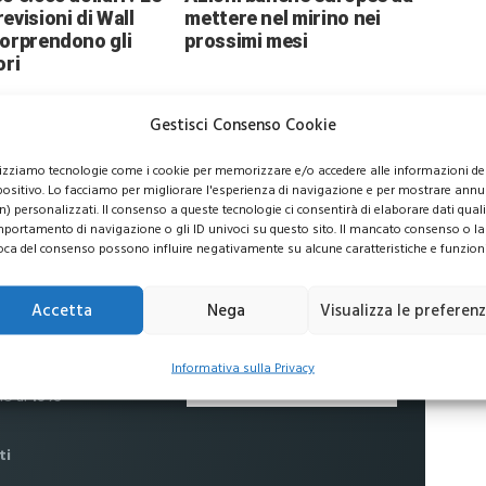
evisioni di Wall
mettere nel mirino nei
sorprendono gli
prossimi mesi
ori
Gestisci Consenso Cookie
lizziamo tecnologie come i cookie per memorizzare e/o accedere alle informazioni de
positivo. Lo facciamo per migliorare l'esperienza di navigazione e per mostrare annu
usive per i tuoi investimenti
n) personalizzati. Il consenso a queste tecnologie ci consentirà di elaborare dati quali 
portamento di navigazione o gli ID univoci su questo sito. Il mancato consenso o la
oca del consenso possono influire negativamente su alcune caratteristiche e funzioni
Accetta
Nega
Visualizza le preferen
 commissioni
Informativa sulla Privacy
no al
16%
ti