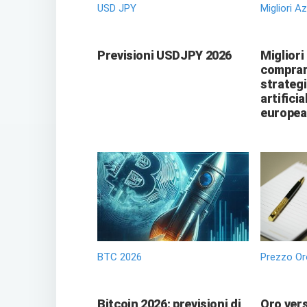
USD JPY
Migliori A
Previsioni USDJPY 2026
Migliori
comprare
strategi
artificia
europea
BTC 2026
Prezzo Or
Bitcoin 2026: previsioni di
Oro vers