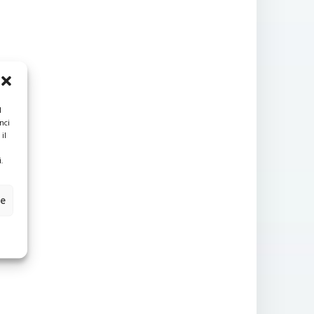
l
nci
il
.
ze