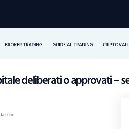
Home
Investimenti
Borsa
BROKER TRADING
GUIDE AL TRADING
CRIPTOVAL
BROKER TRADING
Guide Al Trading
itale deliberati o approvati – 
Criptovalute
dazione