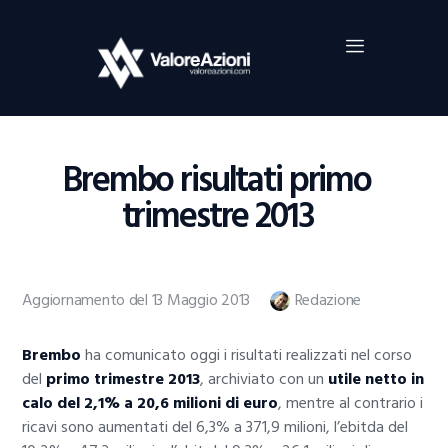
Home
Investimenti
Borsa
BROKER TRADING
Brembo risultati primo
Guide Al Trading
trimestre 2013
Criptovalute
Aggiornamento del 13 Maggio 2013
Redazione
Brembo
ha comunicato oggi i risultati realizzati nel corso
del
primo trimestre 2013
, archiviato con un
utile netto in
calo del 2,1% a 20,6 milioni di euro
, mentre al contrario i
ricavi sono aumentati del 6,3% a 371,9 milioni, l’ebitda del