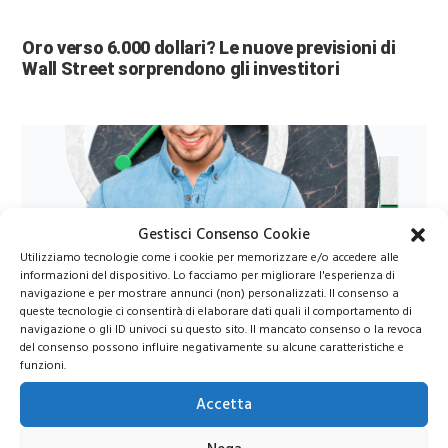
Oro verso 6.000 dollari? Le nuove previsioni di
Wall Street sorprendono gli investitori
Gestisci Consenso Cookie
Utilizziamo tecnologie come i cookie per memorizzare e/o accedere alle
informazioni del dispositivo. Lo facciamo per migliorare l'esperienza di
navigazione e per mostrare annunci (non) personalizzati. Il consenso a
Azioni Bance Europee
queste tecnologie ci consentirà di elaborare dati quali il comportamento di
navigazione o gli ID univoci su questo sito. Il mancato consenso o la revoca
del consenso possono influire negativamente su alcune caratteristiche e
Azioni banche europee da mettere nel mirino nei
funzioni.
prossimi mesi
Accetta