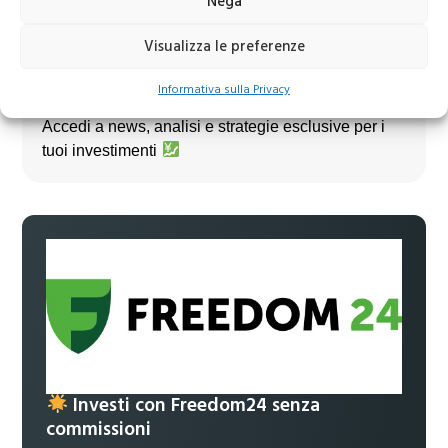
Nega
Visualizza le preferenze
Informativa sulla Privacy
Unisciti al nostro canale Telegram!
Accedi a news, analisi e strategie esclusive per i
tuoi investimenti
Investi con Freedom24 senza
commissioni