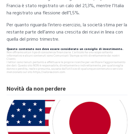
Francia è stato registrato un calo del 21,3%, mentre l’Italia
ha registrato una flessione dell’1,5%.
Per quanto riguarda l’intero esercizio, la società stima per la
restante parte dell’anno una crescita dei ricavi in linea con
quella del primo trimestre.
Questo contenuto non deve essere considerato un consiglio di investimento.
Non offriamo alcun tipo di consulenza finanziaria. L’articolo ha uno scopo soltanto
informativo e alcuni contenuti sono Comunicati Stampa scritti direttamente dai nostri
Clienti.
I lettori sono tenuti pertanto a effettuare le proprie ricerche per verificare l’aggiornamento
dei dati. Questo sito NON è responsabile, direttamente o indirettamente, per qualsivoglia
danno o perdita, reale o presunta, causata dall'utilizzo di qualunque contenuto o servizio
menzionato sul sito https://valoreazioni.com.
Novità da non perdere