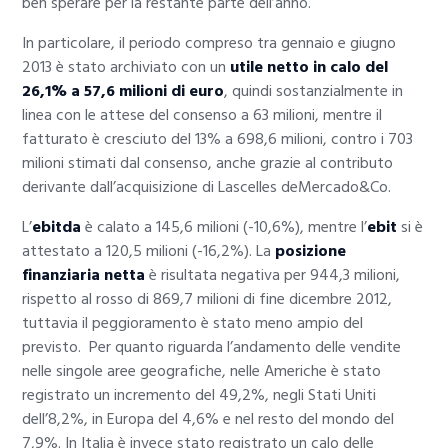
ben sperare per la restante parte dell’anno.
In particolare, il periodo compreso tra gennaio e giugno
2013 è stato archiviato con un
utile netto in calo del
26,1% a 57,6 milioni di euro
, quindi sostanzialmente in
linea con le attese del consenso a 63 milioni, mentre il
fatturato è cresciuto del 13% a 698,6 milioni, contro i 703
milioni stimati dal consenso, anche grazie al contributo
derivante dall’acquisizione di Lascelles deMercado&Co.
L’
ebitda
è calato a 145,6 milioni (-10,6%), mentre l’
ebit
si è
attestato a 120,5 milioni (-16,2%). La
posizione
finanziaria netta
è risultata negativa per 944,3 milioni,
rispetto al rosso di 869,7 milioni di fine dicembre 2012,
tuttavia il peggioramento è stato meno ampio del
previsto. Per quanto riguarda l’andamento delle vendite
nelle singole aree geografiche, nelle Americhe è stato
registrato un incremento del 49,2%, negli Stati Uniti
dell’8,2%, in Europa del 4,6% e nel resto del mondo del
7,9%. In Italia è invece stato registrato un calo delle