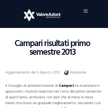
Home
Investimenti
Borsa
BROKER TRADING
Campari risultati primo
Guide Al Trading
semestre 2013
Criptovalute
Aggiornamento del 6 Agosto 2013
Redazione
Il Consiglio di amministrazione di
Campari
ha esaminato e
approvato i risultati realizzati nel corso del primo semestre
di quest’anno, archiviato con dati che di mese in mese
hanno mostrato un graduale miglioramento, lasciando così