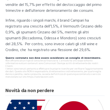
vendite del 15,7% per effetto del destoccaggio del primo
trimestre e dell’ulteriore deterioramento dei consumi.
Infine, riguardo i singoli marchi, il brand Campari ha
registrato una crescita dell’1,5%, il Vermouth Cinzano dello
0,9%, gli spumanti Cinzano del 5%, mentre gli altri
spumanti (Riccadonna, Odessa e Mondoro) sono cresciuti
del 28,5%. Per contro, sono invece calati gli still wine e
Crodino, che ha registrato una flessione del 29,6%.
Questo contenuto non deve essere considerato un consiglio di investimento.
Non offriamo alcun tipo di consulenza finanziaria. L’articolo ha uno scopo soltanto
informativo e alcuni contenuti sono Comunicati Stampa scritti direttamente dai nostri
Clienti.
I lettori sono tenuti pertanto a effettuare le proprie ricerche per verificare l’aggiornamento
dei dati. Questo sito NON è responsabile, direttamente o indirettamente, per qualsivoglia
danno o perdita, reale o presunta, causata dall'utilizzo di qualunque contenuto o servizio
menzionato sul sito https://valoreazioni.com.
Novità da non perdere