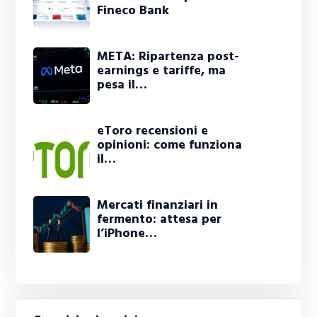
Fineco Bank
META: Ripartenza post-
earnings e tariffe, ma
pesa il…
eToro recensioni e
opinioni: come funziona
il…
Mercati finanziari in
fermento: attesa per
l’iPhone…