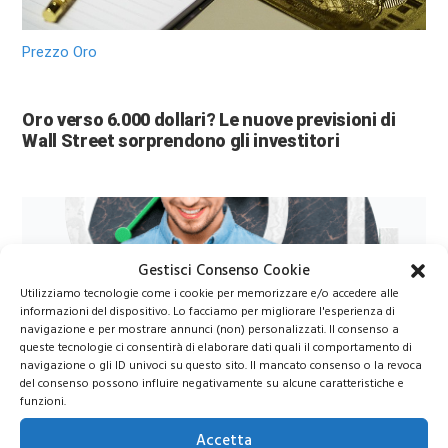
Prezzo Oro
Oro verso 6.000 dollari? Le nuove previsioni di
Wall Street sorprendono gli investitori
Gestisci Consenso Cookie
Utilizziamo tecnologie come i cookie per memorizzare e/o accedere alle
informazioni del dispositivo. Lo facciamo per migliorare l'esperienza di
navigazione e per mostrare annunci (non) personalizzati. Il consenso a
queste tecnologie ci consentirà di elaborare dati quali il comportamento di
navigazione o gli ID univoci su questo sito. Il mancato consenso o la revoca
Azioni Bance Europee
del consenso possono influire negativamente su alcune caratteristiche e
funzioni.
Azioni banche europee da mettere nel mirino nei
Accetta