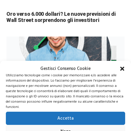
Oro verso 6.000 dollari? Le nuove previsioni di
Wall Street sorprendono gli investitori
Gestisci Consenso Cookie
Utilizziamo tecnologie come i cookie per memorizzare e/o accedere alle
informazioni del dispositivo. Lo facciamo per migliorare l'esperienza di
navigazione e per mostrare annunci (non) personalizzati. Il consenso a
Azioni Bance Europee
queste tecnologie ci consentirà di elaborare dati quali il comportamento di
navigazione o gli ID univoci su questo sito. Il mancato consenso o la revoca
del consenso possono influire negativamente su alcune caratteristiche e
Azioni banche europee da mettere nel mirino nei
funzioni.
prossimi mesi
Accetta