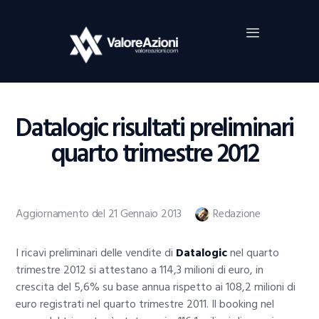
Home
Investimenti
Borsa
BROKER TRADING
Datalogic risultati preliminari
Guide Al Trading
quarto trimestre 2012
Criptovalute
Aggiornamento del 21 Gennaio 2013
Redazione
I ricavi preliminari delle vendite di
Datalogic
nel quarto
trimestre 2012 si attestano a 114,3 milioni di euro, in
crescita del 5,6% su base annua rispetto ai 108,2 milioni di
euro registrati nel quarto trimestre 2011. Il booking nel