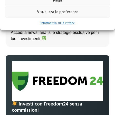
Nega
Visualizza le preferenze
Informativa sulla Privacy
Unisciti al nostro canale Telegram!
Accedi a news, analisi e strategie esclusive per i
tuoi investimenti
Investi con Freedom24 senza
commissioni