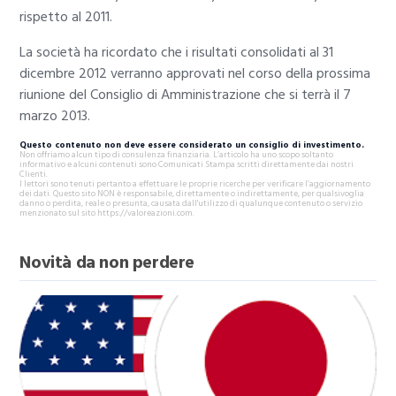
rispetto al 2011.
La società ha ricordato che i risultati consolidati al 31
dicembre 2012 verranno approvati nel corso della prossima
riunione del Consiglio di Amministrazione che si terrà il 7
marzo 2013.
Questo contenuto non deve essere considerato un consiglio di investimento.
Non offriamo alcun tipo di consulenza finanziaria. L’articolo ha uno scopo soltanto
informativo e alcuni contenuti sono Comunicati Stampa scritti direttamente dai nostri
Clienti.
I lettori sono tenuti pertanto a effettuare le proprie ricerche per verificare l’aggiornamento
dei dati. Questo sito NON è responsabile, direttamente o indirettamente, per qualsivoglia
danno o perdita, reale o presunta, causata dall'utilizzo di qualunque contenuto o servizio
menzionato sul sito https://valoreazioni.com.
Novità da non perdere