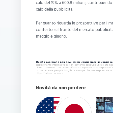
calo del 19% a 600,8 milioni, contribuendo
calo della pubblicità.
Per quanto riguarda le prospettive per i mes
contesto sul fronte del mercato pubblicita
maggio e giugno.
Questo contenuto non deve essere considerato un consiglio 
scopo soltanto informativo e alcuni contenuti sono Comunicati Stampa s
I lettori sono tenuti pertanto a effettuare le proprie ricerche per ver
indirettamente, per qualsivoglia danno o perdita, reale o presunta, ca
https://valoreazioni.com.
Novità da non perdere