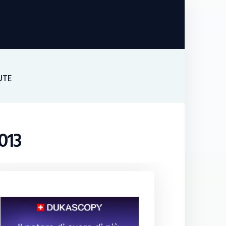
UTE
013