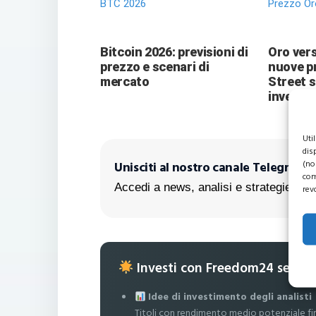
BTC 2026
Prezzo Or
Bitcoin 2026: previsioni di
Oro vers
prezzo e scenari di
nuove pr
mercato
Street 
investit
Uti
dis
(no
Unisciti al nostro canale Telegram!
com
Accedi a news, analisi e strategie escl
rev
Investi con Freedom24 senza
Idee di investimento degli analisti
Titoli con rendimento medio potenziale fi