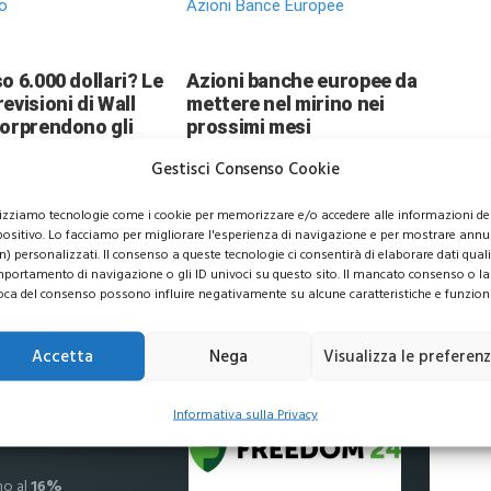
o
Azioni Bance Europee
o 6.000 dollari? Le
Azioni banche europee da
evisioni di Wall
mettere nel mirino nei
sorprendono gli
prossimi mesi
ori
Gestisci Consenso Cookie
lizziamo tecnologie come i cookie per memorizzare e/o accedere alle informazioni de
positivo. Lo facciamo per migliorare l'esperienza di navigazione e per mostrare annu
n) personalizzati. Il consenso a queste tecnologie ci consentirà di elaborare dati quali 
portamento di navigazione o gli ID univoci su questo sito. Il mancato consenso o la
usive per i tuoi investimenti
oca del consenso possono influire negativamente su alcune caratteristiche e funzioni
Accetta
Nega
Visualizza le preferen
 commissioni
Informativa sulla Privacy
no al
16%