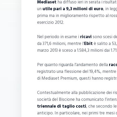
Mediaset
ha diffuso ieri in serata i risultat
un
utile pari a 9,3 milioni di euro
, in leg
prima ma in miglioramento rispetto al ross
esercizio 2012.
Nel periodo in esame i
ricavi
sono scesi del
da 371,6 milioni, mentre l’
Ebit
è salito a 53,
marzo 2013 è sceso a 1.584,3 milioni dai 1.7
Per quanto riguarda l’andamento della
racc
registrato una flessione del 19,4%, mentre s
di Mediaset Premium, questi hanno registrat
Contestualmente alla pubblicazione dei risul
società del Biscione ha comunicato l’inten
triennale di taglio costi
, che secondo le
anticipo. In particolare, nei primi tre mesi 