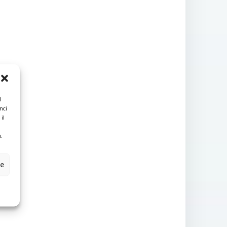
l
nci
il
.
ze