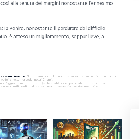
 così alla tenuta dei margini nonostante l’ennesimo
i a venire, nonostante il perdurare del difficile
rio, è atteso un miglioramento, seppur lieve, a
di investimento.
Non offriamo alcun tipo di consulenza finanziaria. L’articolo ha uno
critti direttamente dai nostri Clienti.
ificare l’aggiornamento dei dati. Questo sito NON è responsabile, direttamente o
usata dall'utilizzo di qualunque contenuto o servizio menzionato sul sito