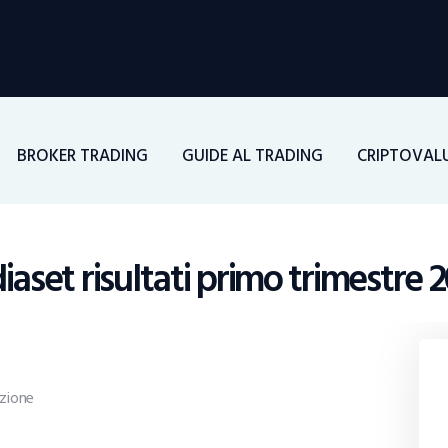
Home
Investimenti
Borsa
BROKER TRADING
GUIDE AL TRADING
CRIPTOVAL
BROKER TRADING
Guide Al Trading
aset risultati primo trimestre 2
Criptovalute
zione