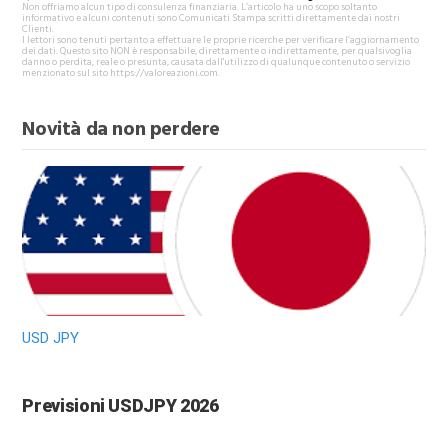
Non offriamo alcun tipo di consulenza finanziaria. L’articolo ha uno scopo soltanto
informativo e alcuni contenuti sono Comunicati Stampa scritti direttamente dai nostri
Clienti.
I lettori sono tenuti pertanto a effettuare le proprie ricerche per verificare l’aggiornamento
dei dati. Questo sito NON è responsabile, direttamente o indirettamente, per qualsivoglia
danno o perdita, reale o presunta, causata dall'utilizzo di qualunque contenuto o servizio
menzionato sul sito https://valoreazioni.com.
Novità da non perdere
USD JPY
Previsioni USDJPY 2026