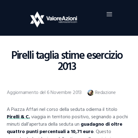
Home
Investimenti
Borsa
BROKER TRADING
Pirelli taglia stime esercizio
Guide Al Trading
2013
Criptovalute
Aggiornamento del 6 Novembre 2013
Redazione
A Piazza Affari nel corso della seduta odierna il titolo
Pirelli & C.
viaggia in territorio positivo, segnando a pochi
minuti dall’apertura della seduta un
guadagno di oltre
quattro punti percentuali a 10,71 euro
. Questo