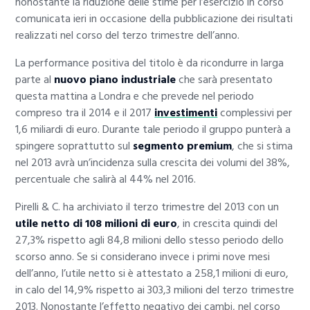
nonostante la riduzione delle stime per l’esercizio in corso
comunicata ieri in occasione della pubblicazione dei risultati
realizzati nel corso del terzo trimestre dell’anno.
La performance positiva del titolo è da ricondurre in larga
parte al
nuovo piano industriale
che sarà presentato
questa mattina a Londra e che prevede nel periodo
compreso tra il 2014 e il 2017
investimenti
complessivi per
1,6 miliardi di euro. Durante tale periodo il gruppo punterà a
spingere soprattutto sul
segmento premium
, che si stima
nel 2013 avrà un’incidenza sulla crescita dei volumi del 38%,
percentuale che salirà al 44% nel 2016.
Pirelli & C. ha archiviato il terzo trimestre del 2013 con un
utile netto di 108 milioni di euro
, in crescita quindi del
27,3% rispetto agli 84,8 milioni dello stesso periodo dello
scorso anno. Se si considerano invece i primi nove mesi
dell’anno, l’utile netto si è attestato a 258,1 milioni di euro,
in calo del 14,9% rispetto ai 303,3 milioni del terzo trimestre
2013. Nonostante l’effetto negativo dei cambi, nel corso