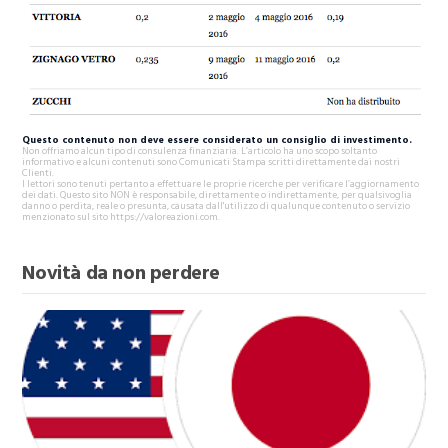
Questo contenuto non deve essere considerato un consiglio di investimento.
Non offriamo alcun tipo di consulenza finanziaria. L’articolo ha uno scopo soltanto
informativo e alcuni contenuti sono Comunicati Stampa scritti direttamente dai nostri
Clienti.
I lettori sono tenuti pertanto a effettuare le proprie ricerche per verificare l’aggiornamento
dei dati. Questo sito NON è responsabile, direttamente o indirettamente, per qualsivoglia
danno o perdita, reale o presunta, causata dall'utilizzo di qualunque contenuto o servizio
menzionato sul sito https://valoreazioni.com.
Novità da non perdere