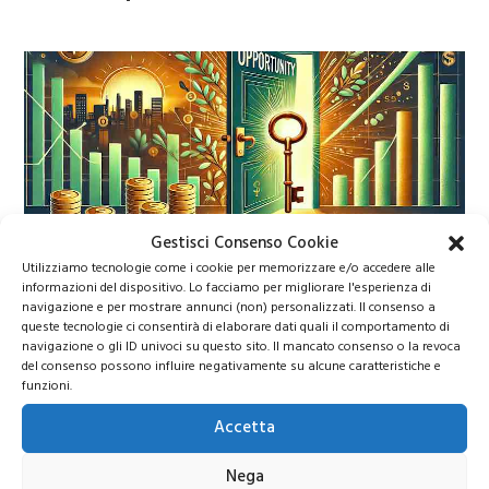
Gestisci Consenso Cookie
Calendario trimestrali Borsa Italiana
Utilizziamo tecnologie come i cookie per memorizzare e/o accedere alle
informazioni del dispositivo. Lo facciamo per migliorare l'esperienza di
navigazione e per mostrare annunci (non) personalizzati. Il consenso a
Calendario trimestrali Borsa Italiana: conti in
queste tecnologie ci consentirà di elaborare dati quali il comportamento di
uscita aprile-maggio 2026
navigazione o gli ID univoci su questo sito. Il mancato consenso o la revoca
del consenso possono influire negativamente su alcune caratteristiche e
funzioni.
Accetta
Nega