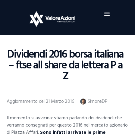
Home
Investimenti
Borsa
BROKER TRADING
Dividendi 2016 borsa italiana
Guide Al Trading
– ftse all share da lettera P a
Criptovalute
Z
Aggiornamento del 21 Marzo 2016
SimoneDP
Il momento si avvicina: stiamo parlando dei dividendi che
verranno consegnati per questo 2016 nel mercato azionario
di Piazza Affari.
Sono infatti arrivate le prime