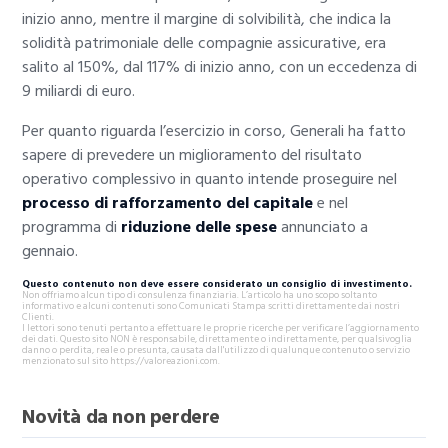
inizio anno, mentre il margine di solvibilità, che indica la
solidità patrimoniale delle compagnie assicurative, era
salito al 150%, dal 117% di inizio anno, con un eccedenza di
9 miliardi di euro.
Per quanto riguarda l’esercizio in corso, Generali ha fatto
sapere di prevedere un miglioramento del risultato
operativo complessivo in quanto intende proseguire nel
processo di rafforzamento del capitale
e nel
programma di
riduzione delle spese
annunciato a
gennaio.
Questo contenuto non deve essere considerato un consiglio di investimento.
Non offriamo alcun tipo di consulenza finanziaria. L’articolo ha uno scopo soltanto
informativo e alcuni contenuti sono Comunicati Stampa scritti direttamente dai nostri
Clienti.
I lettori sono tenuti pertanto a effettuare le proprie ricerche per verificare l’aggiornamento
dei dati. Questo sito NON è responsabile, direttamente o indirettamente, per qualsivoglia
danno o perdita, reale o presunta, causata dall'utilizzo di qualunque contenuto o servizio
menzionato sul sito https://valoreazioni.com.
Novità da non perdere