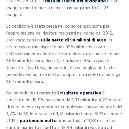
all’esercizio 2011. La
data di stacco del dividendo
è il 20
maggio, mentre quella di messa in pagamento è il 23
maggio.
La decisione è stata presa nel corso della riunione per
l’approvazione dei risultati realizzati nel corso del 2012,
archiviato con un
utile netto di 90 milioni di euro
, in
netto calo quindi rispetto agli 856 milioni realizzati
nell’esercizio precedente a fronte di svalutazioni nette per
1,68 miliardi di euro, di cui 1,27 miliardi nel solo quarto
trimestre. Disattese, dunque, le attese degli analisti, che
prevedevano un utile netto compreso tra i 680 milioni e gli
1,62 miliardi di euro.
Nel periodo di riferimento il
risultato operativo
è
cresciuto del 10,5% passando da 3,93 miliardi a 4,22 miliardi
di euro, mentre i premi lordi complessivi sono aumentati del
3,2% da 69,16 miliardi a 69,61 miliardi di euro. Al 31 dicembre
2012 il
patrimonio netto
ammontava a 19,83 miliardi di
euro, in aumento rispetto ai 15,49 miliardi registrati ad