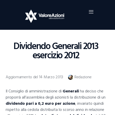
Home
Investimenti
Borsa
BROKER TRADING
Dividendo Generali 2013
Guide Al Trading
esercizio 2012
Criptovalute
Aggiornamento del 14 Marzo 2013
Redazione
Il Consiglio di amministrazione di
Generali
ha deciso che
proporrà all’assemblea degli azionisti la distribuzione di un
dividendo pari a 0,2 euro per azione
, invariato quindi
rispetto alla cedola distribuita lo scorso anno in relazione