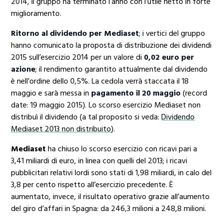
2014, il gruppo ha terminato l’anno con l’utile netto in forte
miglioramento.
Ritorno al dividendo per Mediaset
; i vertici del gruppo
hanno comunicato la proposta di distribuzione dei dividendi
2015 sull’esercizio 2014 per un valore di
0,02 euro per
azione
; il rendimento garantito attualmente dal dividendo
è nell’ordine dello 0,5%. La cedola verrà staccata il 18
maggio e sarà messa in
pagamento il 20 maggio
(record
date: 19 maggio 2015). Lo scorso esercizio Mediaset non
distribuì il dividendo (a tal proposito si veda:
Dividendo
Mediaset 2013 non distribuito
).
Mediaset
ha chiuso lo scorso esercizio con ricavi pari a
3,41 miliardi di euro, in linea con quelli del 2013; i ricavi
pubblicitari relativi lordi sono stati di 1,98 miliardi, in calo del
3,8 per cento rispetto all’esercizio precedente. È
aumentato, invece, il risultato operativo grazie all’aumento
del giro d’affari in Spagna: da 246,3 milioni a 248,8 milioni.