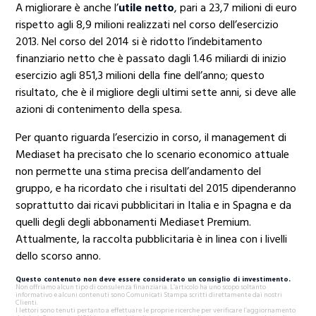
A migliorare è anche l’
utile netto
, pari a 23,7 milioni di euro
rispetto agli 8,9 milioni realizzati nel corso dell’esercizio
2013. Nel corso del 2014 si è ridotto l’indebitamento
finanziario netto che è passato dagli 1.46 miliardi di inizio
esercizio agli 851,3 milioni della fine dell’anno; questo
risultato, che è il migliore degli ultimi sette anni, si deve alle
azioni di contenimento della spesa.
Per quanto riguarda l’esercizio in corso, il management di
Mediaset ha precisato che lo scenario economico attuale
non permette una stima precisa dell’andamento del
gruppo, e ha ricordato che i risultati del 2015 dipenderanno
soprattutto dai ricavi pubblicitari in Italia e in Spagna e da
quelli degli degli abbonamenti Mediaset Premium.
Attualmente, la raccolta pubblicitaria è in linea con i livelli
dello scorso anno.
Questo contenuto non deve essere considerato un consiglio di investimento.
Non offriamo alcun tipo di consulenza finanziaria. L’articolo ha uno scopo soltanto
informativo e alcuni contenuti sono Comunicati Stampa scritti direttamente dai nostri
Clienti.
I lettori sono tenuti pertanto a effettuare le proprie ricerche per verificare l’aggiornamento