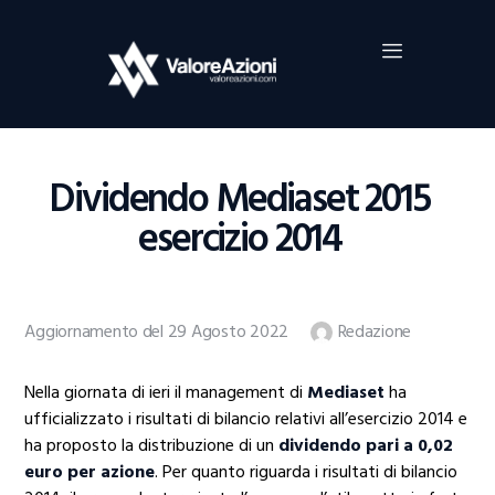
Home
Investimenti
Borsa
BROKER TRADING
Dividendo Mediaset 2015
Guide Al Trading
esercizio 2014
Criptovalute
Aggiornamento del 29 Agosto 2022
Redazione
Nella giornata di ieri il management di
Mediaset
ha
ufficializzato i risultati di bilancio relativi all’esercizio 2014 e
ha proposto la distribuzione di un
dividendo pari a 0,02
euro per azione
. Per quanto riguarda i risultati di bilancio