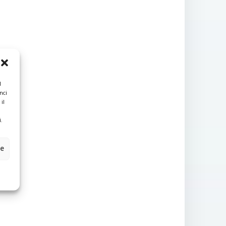
l
nci
il
.
ze