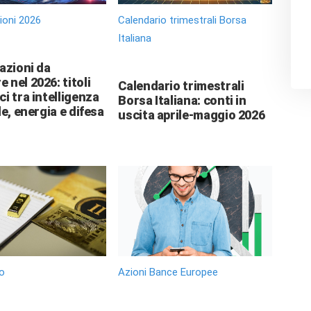
zioni 2026
Calendario trimestrali Borsa
Italiana
 azioni da
 nel 2026: titoli
Calendario trimestrali
ci tra intelligenza
Borsa Italiana: conti in
le, energia e difesa
uscita aprile-maggio 2026
o
Azioni Bance Europee