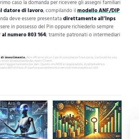
primo caso la domanda per ricevere gli assegni familiari
 datore di lavoro
, compilando il
modello ANF/DIP
manda deve essere presentata
direttamente all’Inps
ssere in possesso del Pin oppure richiederlo sempre
 al numero 803 164
; tramite patronati o intermediari
di investimento.
Non offriamo alcun tipo di consulenza finanziaria. L’articolo ha uno
critti direttamente dai nostri Clienti.
ificare l’aggiornamento dei dati. Questo sito NON è responsabile, direttamente o
usata dall'utilizzo di qualunque contenuto o servizio menzionato sul sito