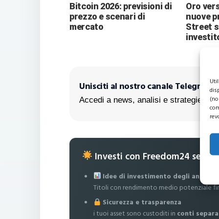
Bitcoin 2026: previsioni di
Oro vers
prezzo e scenari di
nuove pr
mercato
Street 
investit
Uti
Unisciti al nostro canale Telegram!
dis
(no
Accedi a news, analisi e strategie escl
com
rev
Investi con Freedom24 senza
Idee di investimento degli analisti
Titoli con rendimento medio potenziale fi
Sicurezza e trasparenza
i tuoi asset sono custoditi in
conti separa