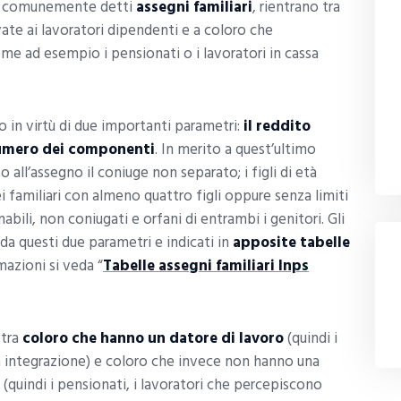
, comunemente detti
assegni familiari
, rientrano tra
vate ai lavoratori dipendenti e a coloro che
ome ad esempio i pensionati o i lavoratori in cassa
uto in virtù di due importanti parametri:
il reddito
umero dei componenti
. In merito a quest’ultimo
o all’assegno il coniuge non separato; i figli di età
clei familiari con almeno quattro figli oppure senza limiti
ti inabili, non coniugati e orfani di entrambi i genitori. Gli
da questi due parametri e indicati in
apposite tabelle
azioni si veda “
Tabelle assegni familiari Inps
 tra
coloro che hanno un datore di lavoro
(quindi i
ssa integrazione) e coloro che invece non hanno una
(quindi i pensionati, i lavoratori che percepiscono