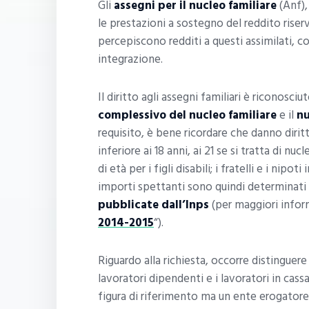
Gli
assegni per il nucleo familiare
(Anf)
le prestazioni a sostegno del reddito riser
percepiscono redditi a questi assimilati, c
integrazione.
Il diritto agli assegni familiari è riconosci
complessivo del nucleo familiare
e il
n
requisito, è bene ricordare che danno diritt
inferiore ai 18 anni, ai 21 se si tratta di nu
di età per i figli disabili; i fratelli e i nipo
importi spettanti sono quindi determinati 
pubblicate dall’Inps
(per maggiori inform
2014-2015
“).
Riguardo alla richiesta, occorre distinguere
lavoratori dipendenti e i lavoratori in ca
figura di riferimento ma un ente erogatore 