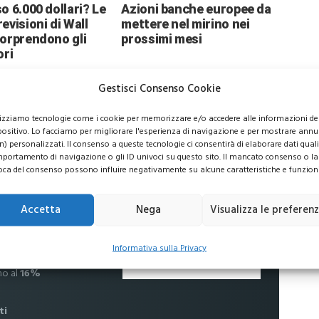
o 6.000 dollari? Le
Azioni banche europee da
evisioni di Wall
mettere nel mirino nei
sorprendono gli
prossimi mesi
ori
Gestisci Consenso Cookie
lizziamo tecnologie come i cookie per memorizzare e/o accedere alle informazioni de
positivo. Lo facciamo per migliorare l'esperienza di navigazione e per mostrare annu
n) personalizzati. Il consenso a queste tecnologie ci consentirà di elaborare dati quali 
usive per i tuoi investimenti
portamento di navigazione o gli ID univoci su questo sito. Il mancato consenso o la
oca del consenso possono influire negativamente su alcune caratteristiche e funzioni
Accetta
Nega
Visualizza le preferen
 commissioni
Informativa sulla Privacy
no al
16%
ti