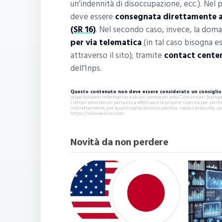
un’indennità di disoccupazione, ecc.). Nel 
deve essere
consegnata direttamente al
(SR 16)
. Nel secondo caso, invece, la do
per via telematica
(in tal caso bisogna e
attraverso il sito); tramite
contact center
dell’Inps.
Questo contenuto non deve essere considerato un consiglio 
scopo soltanto informativo e alcuni contenuti sono Comunicati Stampa s
I lettori sono tenuti pertanto a effettuare le proprie ricerche per ver
indirettamente, per qualsivoglia danno o perdita, reale o presunta, ca
https://valoreazioni.com.
Novità da non perdere