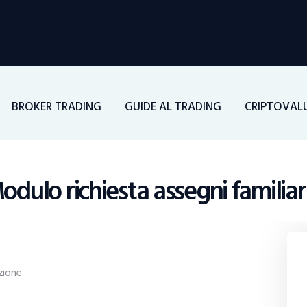
Home
Investimenti
Borsa
BROKER TRADING
GUIDE AL TRADING
CRIPTOVAL
BROKER TRADING
Guide Al Trading
odulo richiesta assegni familiar
Criptovalute
zione