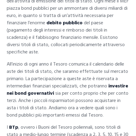
dell’attività di emissione dei titoli di stato. Ogni mese il MEF
piazza bond pubblici per un ammontare di diversi miliardi di
euro, in quanto si tratta di un’attività necessaria per
finanziare l’enorme
debito pubblico
del paese
(pagamento degli interessi e rimborso dei titoli in
scadenza) e il fabbisogno finanziario mensile. Esistono
diversi titoli di stato, collocati periodicamente attraverso
specifiche aste.
All’inizio di ogni anno il Tesoro comunica il calendario delle
aste dei titoli di stato, che saranno effettuate sul mercato
primario. La partecipazione a queste aste è riservata a
intermediari finanziari specializzati, che potranno
investire
nei bond governativi
sia per conto proprio che per conto
terzi. Anche i piccoli risparmiatori possono acquistare in
asta i titoli di stato. Andiamo ora a vedere quali sono i
bond pubblici più importanti emessi dal Tesoro.
I
BTp
, ovvero i Buoni del Tesoro poliennali, sono titoli di
stato a medio-lungo termine (scadenza a 2, 3, 5, 10, 15 e 30