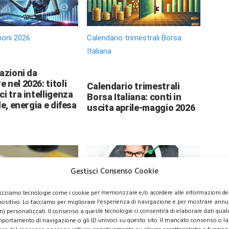
zioni 2026
Calendario trimestrali Borsa
Italiana
 azioni da
 nel 2026: titoli
Calendario trimestrali
ci tra intelligenza
Borsa Italiana: conti in
le, energia e difesa
uscita aprile-maggio 2026
Gestisci Consenso Cookie
lizziamo tecnologie come i cookie per memorizzare e/o accedere alle informazioni de
positivo. Lo facciamo per migliorare l'esperienza di navigazione e per mostrare annu
n) personalizzati. Il consenso a queste tecnologie ci consentirà di elaborare dati quali 
portamento di navigazione o gli ID univoci su questo sito. Il mancato consenso o la
o
Azioni Bance Europee