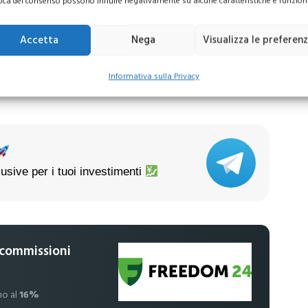
oca del consenso possono influire negativamente su alcune caratteristiche e funzioni
Accetta
Nega
Visualizza le preferen
o 6.000 dollari? Le
Azioni banche europee da
evisioni di Wall
mettere nel mirino nei
sorprendono gli
prossimi mesi
Informativa sulla Privacy
ori
usive per i tuoi investimenti
 commissioni
no al
16%