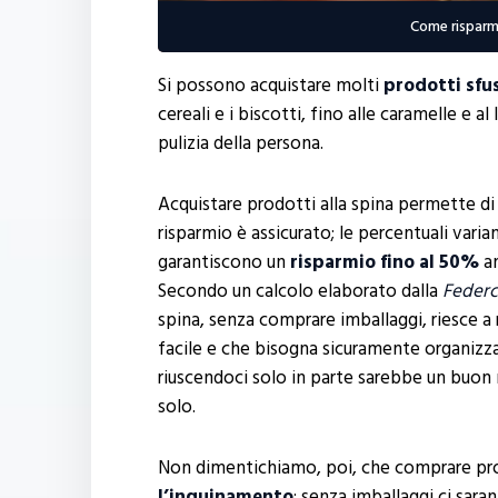
Come risparmi
Si possono acquistare molti
prodotti sfus
cereali e i biscotti, fino alle caramelle e al
pulizia della persona.
Acquistare prodotti alla spina permette d
risparmio è assicurato; le percentuali vari
garantiscono un
risparmio fino al 50%
an
Secondo un calcolo elaborato dalla
Federc
spina, senza comprare imballaggi, riesce a 
facile e che bisogna sicuramente organizza
riuscendoci solo in parte sarebbe un buo
solo.
Non dimentichiamo, poi, che comprare prodo
l’inquinamento
: senza imballaggi ci saran