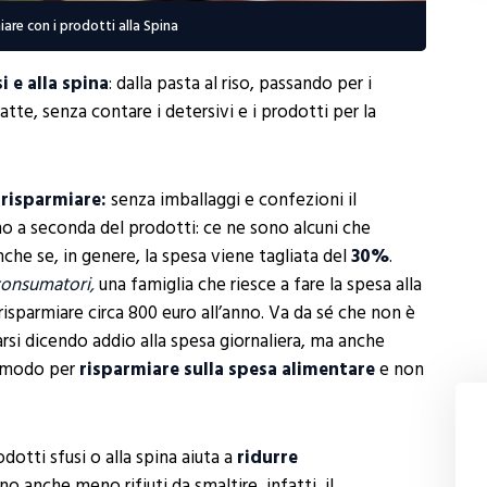
are con i prodotti alla Spina
i e alla spina
: dalla pasta al riso, passando per i
 latte, senza contare i detersivi e i prodotti per la
i
risparmiare:
senza imballaggi e confezioni il
ano a seconda del prodotti: ce ne sono alcuni che
che se, in genere, la spesa viene tagliata del
30%
.
onsumatori,
una famiglia che riesce a fare la spesa alla
risparmiare circa 800 euro all’anno. Va da sé che non è
rsi dicendo addio alla spesa giornaliera, ma anche
n modo per
risparmiare sulla spesa alimentare
e non
tti sfusi o alla spina aiuta a
ridurre
no anche meno rifiuti da smaltire, infatti, il