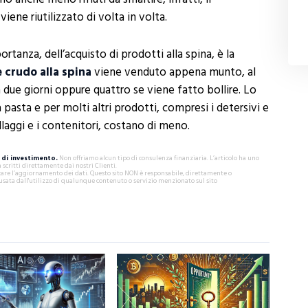
ene riutilizzato di volta in volta.
tanza, dell’acquisto di prodotti alla spina, è la
e crudo alla spina
viene venduto appena munto, al
 due giorni oppure quattro se viene fatto bollire. Lo
la pasta e per molti altri prodotti, compresi i detersivi e
allaggi e i contenitori, costano di meno.
di investimento.
Non offriamo alcun tipo di consulenza finanziaria. L’articolo ha uno
critti direttamente dai nostri Clienti.
ificare l’aggiornamento dei dati. Questo sito NON è responsabile, direttamente o
usata dall'utilizzo di qualunque contenuto o servizio menzionato sul sito