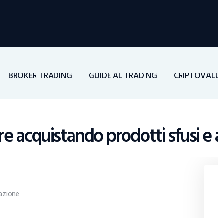
Home
Investimenti
Borsa
BROKER TRADING
GUIDE AL TRADING
CRIPTOVAL
BROKER TRADING
Guide Al Trading
e acquistando prodotti sfusi e a
Criptovalute
azione