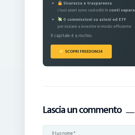
Sicurezza e trasparenza
i tuoi asset sono custoditi in
conti separa
0 commissioni su azioni ed ETF
per iniziare a investire in modo efficiente
Il capitale è a rischio.
SCOPRI FREEDOM24
Lascia un commento