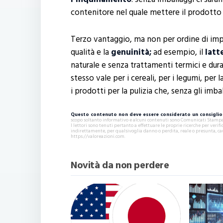
contenitore nel quale mettere il prodotto vi
Terzo vantaggio, ma non per ordine di impor
qualità e la
genuinità;
ad esempio, il
latt
naturale e senza trattamenti termici e dura
stesso vale per i cereali, per i legumi, per 
i prodotti per la pulizia che, senza gli imb
Questo contenuto non deve essere considerato un consiglio 
scopo soltanto informativo e alcuni contenuti sono Comunicati Stampa s
I lettori sono tenuti pertanto a effettuare le proprie ricerche per ver
indirettamente, per qualsivoglia danno o perdita, reale o presunta, ca
https://valoreazioni.com.
Novità da non perdere