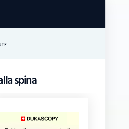
UTE
lla spina