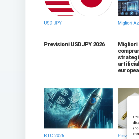
USD JPY
Migliori A
Previsioni USDJPY 2026
Migliori
comprare
strategi
artificia
europea
Uti
dis
(no
com
BTC 2026
Prezzo Or