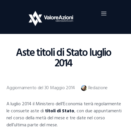
Home
Investimenti
Borsa
BROKER TRADING
Aste titoli di Stato luglio
Guide Al Trading
2014
Criptovalute
Aggiornamento del 30 Maggio 2014
Redazione
A luglio 2014 il Ministero dell’Economia terrà regolarmente
le consuete aste di
titoli di Stato
, con due appuntamenti
nel corso della metà del mese e tre date nel corso
dell’ultima parte del mese.