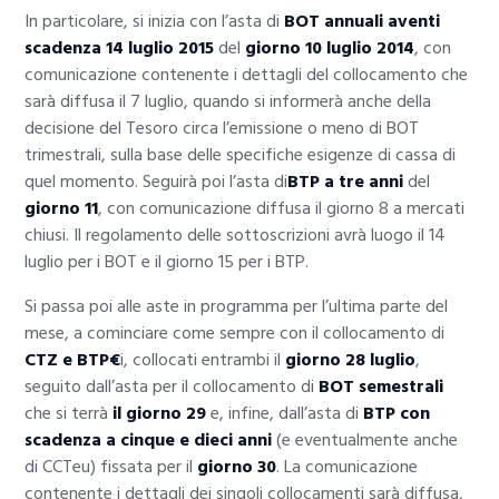
In particolare, si inizia con l’asta di
BOT annuali aventi
scadenza 14 luglio 2015
del
giorno 10 luglio 2014
, con
comunicazione contenente i dettagli del collocamento che
sarà diffusa il 7 luglio, quando si informerà anche della
decisione del Tesoro circa l’emissione o meno di BOT
trimestrali, sulla base delle specifiche esigenze di cassa di
quel momento. Seguirà poi l’asta di
BTP a tre anni
del
giorno 11
, con comunicazione diffusa il giorno 8 a mercati
chiusi. Il regolamento delle sottoscrizioni avrà luogo il 14
luglio per i BOT e il giorno 15 per i BTP.
Si passa poi alle aste in programma per l’ultima parte del
mese, a cominciare come sempre con il collocamento di
CTZ e BTP€
i, collocati entrambi il
giorno 28 luglio
,
seguito dall’asta per il collocamento di
BOT semestrali
che si terrà
il giorno 29
e, infine, dall’asta di
BTP con
scadenza a cinque e dieci anni
(e eventualmente anche
di CCTeu) fissata per il
giorno 30
. La comunicazione
contenente i dettagli dei singoli collocamenti sarà diffusa,