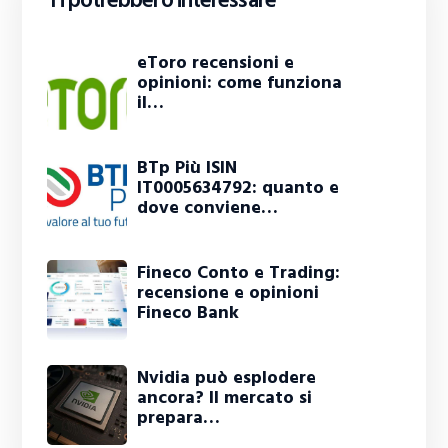
Ti potrebbero interessare
eToro recensioni e
opinioni: come funziona
il…
BTp Più ISIN
IT0005634792: quanto e
dove conviene…
Fineco Conto e Trading:
recensione e opinioni
Fineco Bank
Nvidia può esplodere
ancora? Il mercato si
prepara…