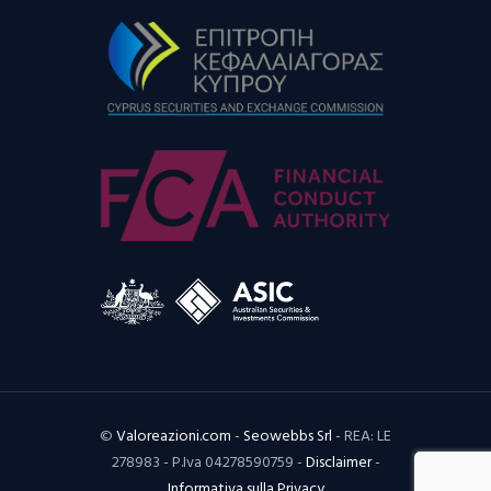
©
Valoreazioni.com
-
Seowebbs Srl
- REA: LE
278983 - P.Iva 04278590759 -
Disclaimer
-
Informativa sulla Privacy