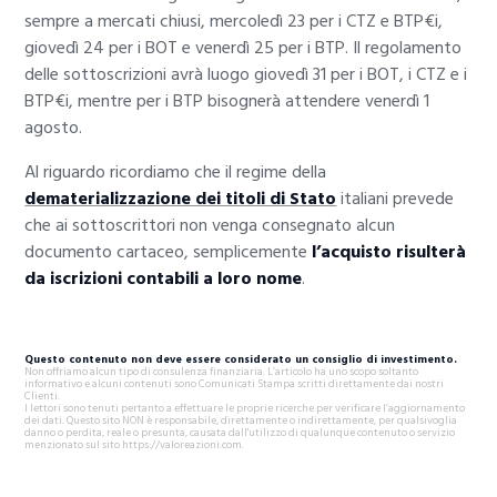
sempre a mercati chiusi, mercoledì 23 per i CTZ e BTP€i,
giovedì 24 per i BOT e venerdì 25 per i BTP. Il regolamento
delle sottoscrizioni avrà luogo giovedì 31 per i BOT, i CTZ e i
BTP€i, mentre per i BTP bisognerà attendere venerdì 1
agosto.
Al riguardo ricordiamo che il regime della
dematerializzazione dei titoli di Stato
italiani prevede
che ai sottoscrittori non venga consegnato alcun
documento cartaceo, semplicemente
l’acquisto risulterà
da iscrizioni contabili a loro nome
.
Questo contenuto non deve essere considerato un consiglio di investimento.
Non offriamo alcun tipo di consulenza finanziaria. L’articolo ha uno scopo soltanto
informativo e alcuni contenuti sono Comunicati Stampa scritti direttamente dai nostri
Clienti.
I lettori sono tenuti pertanto a effettuare le proprie ricerche per verificare l’aggiornamento
dei dati. Questo sito NON è responsabile, direttamente o indirettamente, per qualsivoglia
danno o perdita, reale o presunta, causata dall'utilizzo di qualunque contenuto o servizio
menzionato sul sito https://valoreazioni.com.