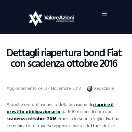
Home
Investimenti
Borsa
BROKER TRADING
Dettagli riapertura bond Fiat
Guide Al Trading
con scadenza ottobre 2016
Criptovalute
Aggiornamento del 27 Novembre 2012
Redazione
A poche ore dall’annuncio della decisione di
riaprire il
prestito obbligazionario
da 600 milioni di euro con
scadenza ottobre 2016
emesso lo scorso luglio, Fiat ha
comunicato attraverso apposita nota i dettagli di tale