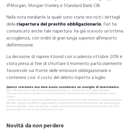
JPMorgan, Morgan Stanley e Standard Bank CIB.
Nella nota mediante la quale sono state resi noti i dettagli
della
riapertura del prestito obbligazionario
, Fiat ha
comunicato anche tale riapertura ha già ricevuto un’ottima
accoglienza, con ordini di gran lunga superiori all’importo
dell’emissione.
La decisione di riaprire il bond con scadenza ottobre 2016 è
stata presa al fine di sfruttare il momento particolarmente
favorevole sul fronte delle emissioni obbligazionarie e
contenere così il costo del debito rispetto a luglio.
Questo contenuto non deve essere considerato un consiglio di investimento.
Non offriamo alcun tipo di consulenza finanziaria. L’articolo ha uno scopo soltanto
informativo e alcuni contenuti sono Comunicati Stampa scritti direttamente dai nostri
Clienti.
I lettori sono tenuti pertanto a effettuare le proprie ricerche per verificare l’aggiornamento
dei dati. Questo sito NON è responsabile, direttamente o indirettamente, per qualsivoglia
danno o perdita, reale o presunta, causata dall'utilizzo di qualunque contenuto o servizio
menzionato sul sito https://valoreazioni.com.
Novità da non perdere