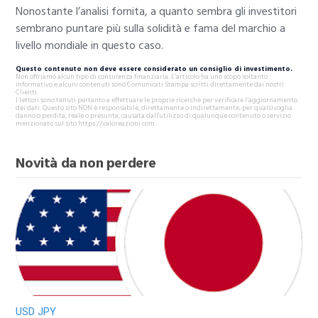
Nonostante l’analisi fornita, a quanto sembra gli investitori
sembrano puntare più sulla solidità e fama del marchio a
livello mondiale in questo caso.
Questo contenuto non deve essere considerato un consiglio di investimento.
Non offriamo alcun tipo di consulenza finanziaria. L’articolo ha uno scopo soltanto
informativo e alcuni contenuti sono Comunicati Stampa scritti direttamente dai nostri
Clienti.
I lettori sono tenuti pertanto a effettuare le proprie ricerche per verificare l’aggiornamento
dei dati. Questo sito NON è responsabile, direttamente o indirettamente, per qualsivoglia
danno o perdita, reale o presunta, causata dall'utilizzo di qualunque contenuto o servizio
menzionato sul sito https://valoreazioni.com.
Novità da non perdere
USD JPY