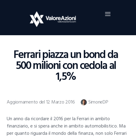
Home
Investimenti
Borsa
BROKER TRADING
Ferrari piazza un bond da
Guide Al Trading
500 milioni con cedola al
Criptovalute
1,5%
Aggiornamento del 12 Marzo 2016
SimoneDP
Un anno da ricordare il 2016 per la Ferrari in ambito
finanziario, e si spera anche in ambito automobilistico. Ma
per quanto riguarda il mondo della finanza, non solo Ferrari