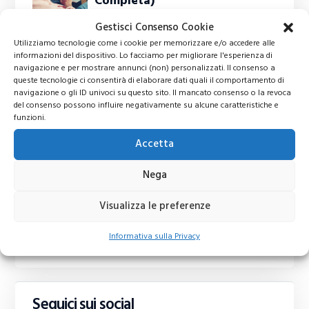
Completa)
Gestisci Consenso Cookie
IQ Option Recensione -
Utilizziamo tecnologie come i cookie per memorizzare e/o accedere alle
informazioni del dispositivo. Lo facciamo per migliorare l'esperienza di
Demo - Opinioni sul
navigazione e per mostrare annunci (non) personalizzati. Il consenso a
Broker CFD
queste tecnologie ci consentirà di elaborare dati quali il comportamento di
navigazione o gli ID univoci su questo sito. Il mancato consenso o la revoca
del consenso possono influire negativamente su alcune caratteristiche e
Come investire in azioni
funzioni.
a basse commissioni:…
Accetta
Nega
Cosa si compra e si
vende in Borsa? La
Visualizza le preferenze
guida completa
Informativa sulla Privacy
Seguici sui social