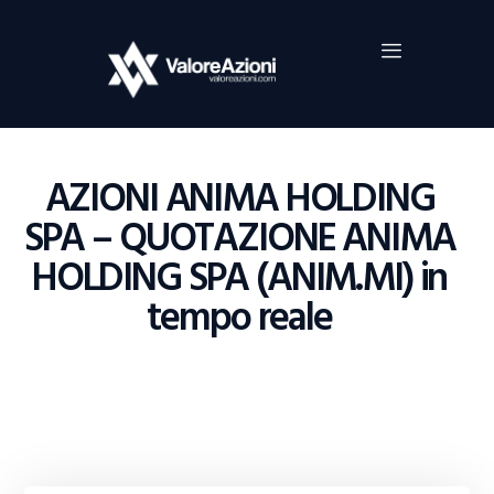
Home
Investimenti
Borsa
BROKER TRADING
AZIONI ANIMA HOLDING
Guide Al Trading
SPA – QUOTAZIONE ANIMA
Criptovalute
HOLDING SPA (ANIM.MI) in
tempo reale