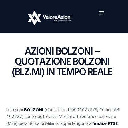
Home
Investimenti
Borsa
BROKER TRADING
AZIONI BOLZONI –
Guide Al Trading
QUOTAZIONE BOLZONI
Criptovalute
(BLZ.MI) IN TEMPO REALE
Le azioni
BOLZONI
(Codice Isin IT0004027279; Codice ABI
402727) sono quotate sul Mercato telematico azionario
(Mta) della Borsa di Milano, appartengono all’
indice FTSE