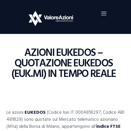
Home
Investimenti
Borsa
BROKER TRADING
AZIONI EUKEDOS –
Guide Al Trading
QUOTAZIONE EUKEDOS
Criptovalute
(EUK.MI) IN TEMPO REALE
Le azioni
EUKEDOS
(Codice Isin IT 0004818297; Codice ABI
481829) sono quotate sul Mercato telematico azionario
(Mta) della Borsa di Milano, appartengono all’
indice FTSE