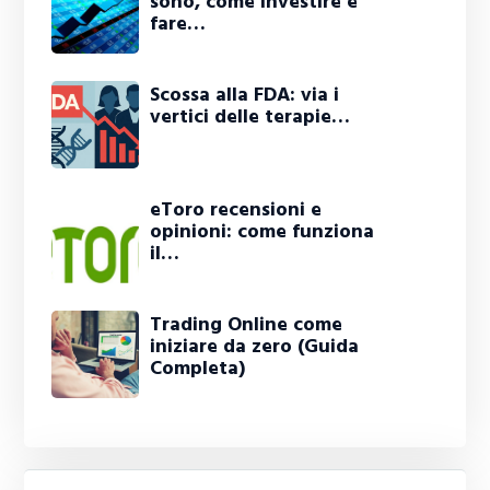
sono, come investire e
fare…
Scossa alla FDA: via i
vertici delle terapie…
eToro recensioni e
opinioni: come funziona
il…
Trading Online come
iniziare da zero (Guida
Completa)