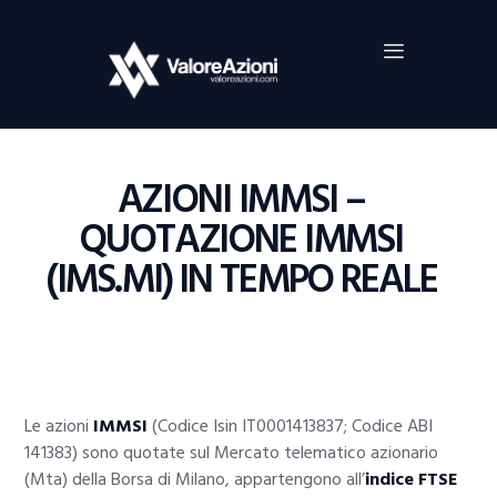
Home
Investimenti
Borsa
BROKER TRADING
AZIONI IMMSI –
Guide Al Trading
QUOTAZIONE IMMSI
Criptovalute
(IMS.MI) IN TEMPO REALE
Le azioni
IMMSI
(Codice Isin IT0001413837; Codice ABI
141383) sono quotate sul Mercato telematico azionario
(Mta) della Borsa di Milano, appartengono all’
indice FTSE