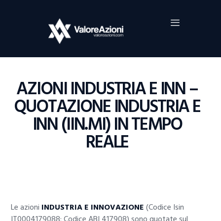
Home
Investimenti
Borsa
BROKER TRADING
AZIONI INDUSTRIA E INN –
Guide Al Trading
QUOTAZIONE INDUSTRIA E
Criptovalute
INN (IIN.MI) IN TEMPO
REALE
Le azioni
INDUSTRIA E INNOVAZIONE
(Codice Isin
IT0004179088; Codice ABI 417908) sono quotate sul